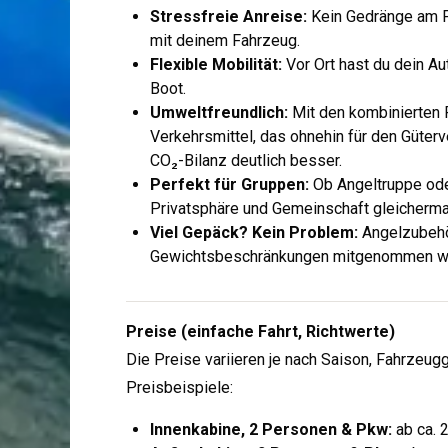
Stressfreie Anreise:
Kein Gedränge am F
mit deinem Fahrzeug.
Flexible Mobilität:
Vor Ort hast du dein A
Boot.
Umweltfreundlich:
Mit den kombinierten P
Verkehrsmittel, das ohnehin für den Güterv
CO₂-Bilanz deutlich besser.
Perfekt für Gruppen:
Ob Angeltruppe oder
Privatsphäre und Gemeinschaft gleicherm
Viel Gepäck? Kein Problem:
Angelzubehö
Gewichtsbeschränkungen mitgenommen w
Preise (einfache Fahrt, Richtwerte)
Die Preise variieren je nach Saison, Fahrzeug
Preisbeispiele:
Innenkabine, 2 Personen & Pkw:
ab ca. 