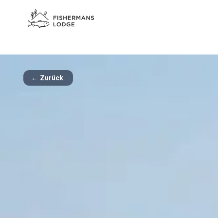
←
Zurück