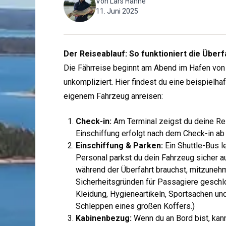
Von
Lars Hahne
11. Juni 2025
Der Reiseablauf: So funktioniert die Überf
Die Fährreise beginnt am Abend im Hafen von 
unkompliziert. Hier findest du eine beispiel
eigenem Fahrzeug anreisen:
Check-in:
Am Terminal zeigst du deine Rei
Einschiffung erfolgt nach dem Check-in ab 
Einschiffung & Parken:
Ein Shuttle-Bus l
Personal parkst du dein Fahrzeug sicher a
während der Überfahrt brauchst, mitzuneh
Sicherheitsgründen für Passagiere geschl
Kleidung, Hygieneartikeln, Sportsachen und
Schleppen eines großen Koffers.)
Kabinenbezug:
Wenn du an Bord bist, kann