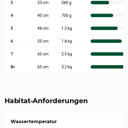
3
33
cm
380 g
4
40
cm
700 g
5
48
cm
1.2 kg
6
55
cm
1.8 kg
7
60
cm
2.5 kg
8+
65
cm
3.2 kg
Habitat-Anforderungen
Wassertemperatur