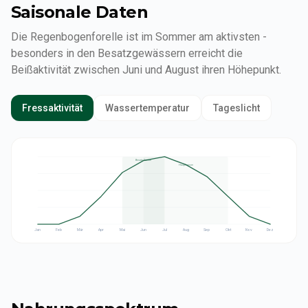
Saisonale Daten
Die Regenbogenforelle ist im Sommer am aktivsten -
besonders in den Besatzgewässern erreicht die
Beißaktivität zwischen Juni und August ihren Höhepunkt.
Fressaktivität
Wassertemperatur
Tageslicht
Besatz-Saison
Hauptsaison
Jan
Feb
Mär
Apr
Mai
Jun
Jul
Aug
Sep
Okt
Nov
Dez