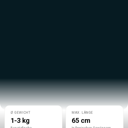
Ø GEWICHT
MAX. LÄNGE
ONCORHYNCHUS MYKISS
1-3 kg
65 cm
Die