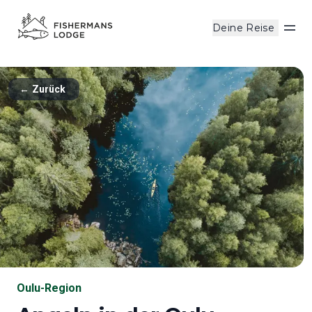
Deine Reise
Men
←
Zurück
Oulu-Region