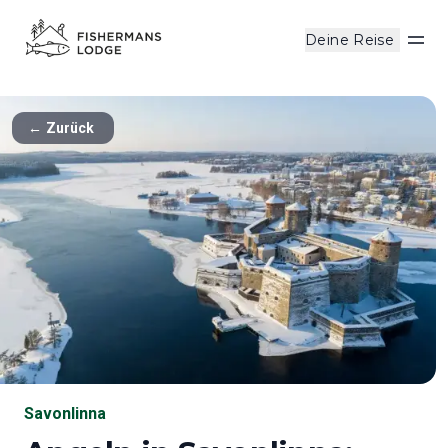
Deine Reise
Men
←
Zurück
Savonlinna