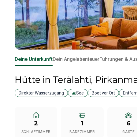
Deine Unterkunft
Dein Angelabenteuer
Führungen & Au
Hütte
in Terälahti
, Pirkanm
Direkter Wasserzugang
🌊
See
Boot vor Ort
Entfer
2
1
6
SCHLAFZIMMER
BADEZIMMER
GÄSTE