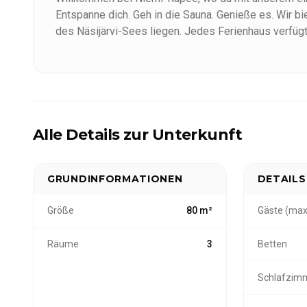
Entspanne dich. Geh in die Sauna. Genieße es. Wir bie
des Näsijärvi-Sees liegen. Jedes Ferienhaus verfügt
beheizte Sauna, die ein authentisches finnisches Erl
Unsere Ferienhäuser variieren in der Größe und sind 
komplett ausgestattet und gemütlich eingerichtet, 
entspannten Aufenthalt garantieren.
Alle Details zur Unterkunft
Egal, ob du einen ruhigen Rückzugsort oder einen g
Ferienhaus für dich. Wir freuen uns darauf, dich zu
GRUNDINFORMATIONEN
DETAILS
Größe
80 m²
Gäste (max
Räume
3
Betten
Schlafzim