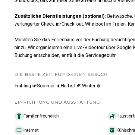
Grundstück, das auf einer Seite an eine finnische Viehwei
Zusätzliche Dienstleistungen (optional)
:
Bettwäsche, E
verlängerter Check-in/Check-out, Whirlpool im Freien, Ka
Möchten Sie das Ferienhaus vor der Buchung besichtigen?
hinzu. Wir organisieren eine Live-Videotour über Google 
Buchung entscheiden, entfällt die Servicegebühr.
DIE BESTE ZEIT FÜR DEINEN BESUCH
Frühling 🌱
Sommer ☀️
Herbst 🍂.
Winter ❄️
EINRICHTUNG UND AUSSTATTUNG
Familienfreundlich
Haustierf
Internet
Kühlschr