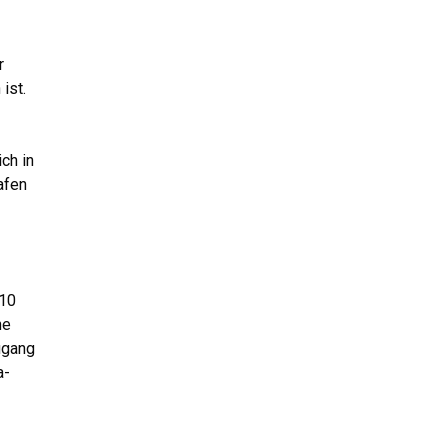
r
ist.
ch in
afen
 10
ne
ugang
a-