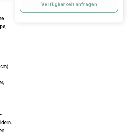
Verfügbarkeit anfragen
ne
pe,
 cm)
r,
-
ldern,
en