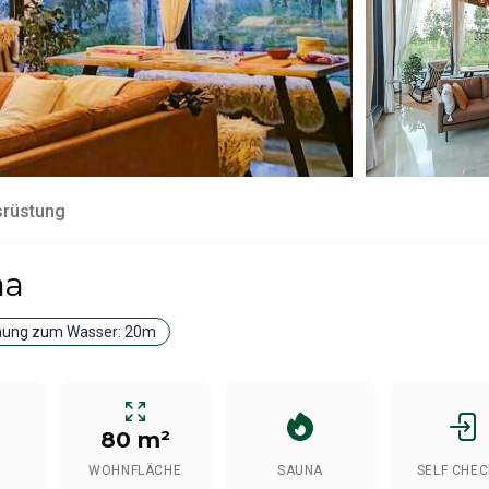
srüstung
aa
nung zum Wasser:
20m
80 m²
WOHNFLÄCHE
SAUNA
SELF CHEC