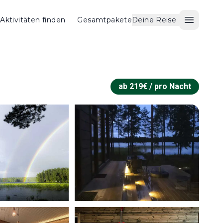
Aktivitäten finden
Gesamtpakete
Deine Reise
Menü ö
ab
219
€ /
pro Nacht