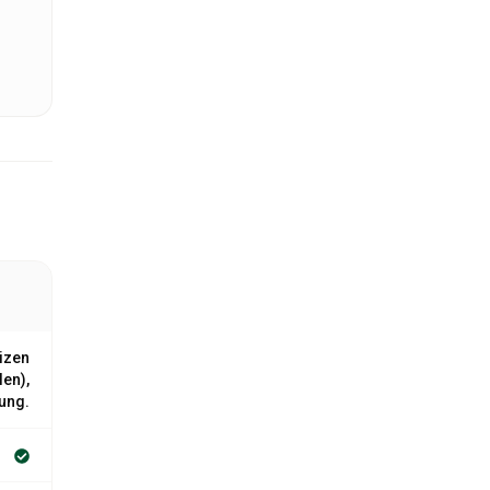
izen
en),
ung.