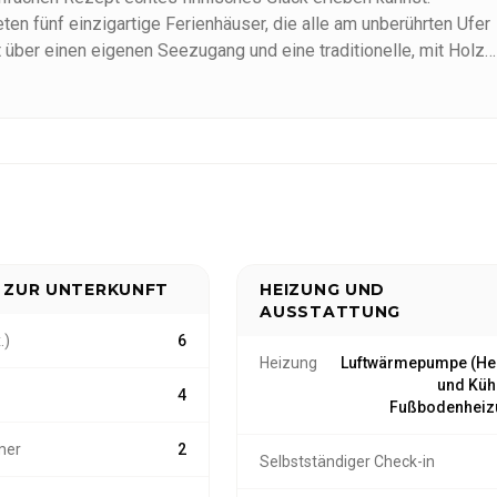
ten fünf einzigartige Ferienhäuser, die alle am unberührten Ufer
 über einen eigenen Seezugang und eine traditionelle, mit Holz
ebnis garantieren.
auf unterschiedliche Bedürfnisse zugeschnitten, aber alle sind
sodass sie das ganze Jahr über einen komfortablen und
emütlichen Kurzurlaub suchst, Niemi-Kapee hat das perfekte
 einem unvergesslichen Aufenthalt willkommen zu heißen!
 ZUR UNTERKUNFT
HEIZUNG UND
AUSSTATTUNG
.)
6
Heizung
Luftwärmepumpe (He
und Kühl
4
Fußbodenheiz
mer
2
Selbstständiger Check-in