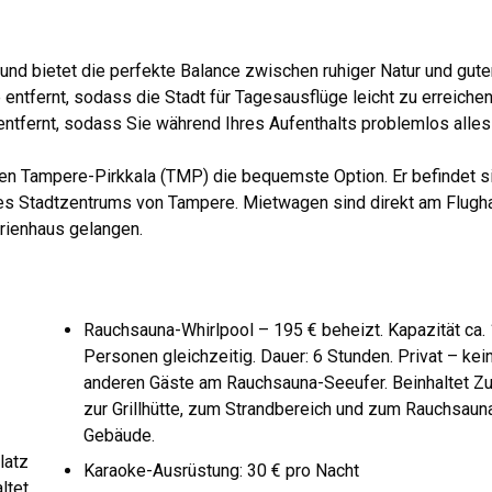
und bietet die perfekte Balance zwischen ruhiger Natur und gute
entfernt, sodass die Stadt für Tagesausflüge leicht zu erreichen 
ntfernt, sodass Sie während Ihres Aufenthalts problemlos alles
fen Tampere-Pirkkala (TMP) die bequemste Option. Er befindet si
des Stadtzentrums von Tampere. Mietwagen sind direkt am Flugh
erienhaus gelangen.
Rauchsauna-Whirlpool – 195 € beheizt. Kapazität ca.
Personen gleichzeitig. Dauer: 6 Stunden. Privat – kei
anderen Gäste am Rauchsauna-Seeufer. Beinhaltet Z
zur Grillhütte, zum Strandbereich und zum Rauchsaun
Gebäude.
latz
Karaoke-Ausrüstung: 30 € pro Nacht
ltet