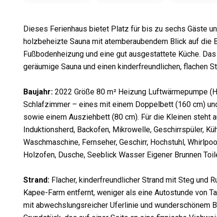
Dieses Ferienhaus bietet Platz für bis zu sechs Gäste u
holzbeheizte Sauna mit atemberaubendem Blick auf die B
Fußbodenheizung und eine gut ausgestattete Küche. Das 
geräumige Sauna und einen kinderfreundlichen, flachen S
Baujahr
:
2022 Größe
80 m² Heizung
Luftwärmepumpe (He
Schlafzimmer – eines mit einem Doppelbett (160 cm) und
sowie einem Ausziehbett (80 cm). Für die Kleinen steht a
Induktionsherd, Backofen, Mikrowelle, Geschirrspüler, Kü
Waschmaschine, Fernseher, Geschirr, Hochstuhl, Whirlpoo
Holzofen, Dusche, Seeblick Wasser
Eigener Brunnen Toil
Strand
:
Flacher, kinderfreundlicher Strand mit Steg und 
Kapee-Farm entfernt, weniger als eine Autostunde von 
mit abwechslungsreicher Uferlinie und wunderschönem Bli