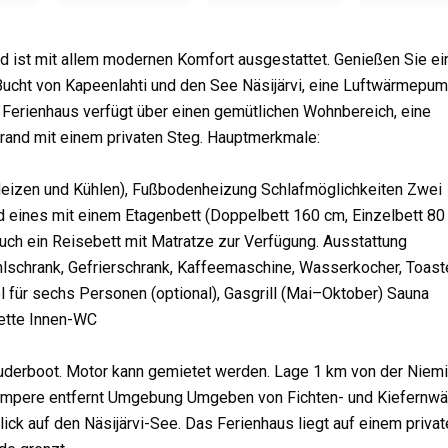
nd ist mit allem modernen Komfort ausgestattet. Genießen Sie ei
ucht von Kapeenlahti und den See Näsijärvi, eine Luftwärmepum
Ferienhaus verfügt über einen gemütlichen Wohnbereich, eine
trand mit einem privaten Steg. Hauptmerkmale:
izen und Kühlen), Fußbodenheizung Schlafmöglichkeiten
Zwei
 eines mit einem Etagenbett (Doppelbett 160 cm, Einzelbett 80
uch ein Reisebett mit Matratze zur Verfügung. Ausstattung
hlschrank, Gefrierschrank, Kaffeemaschine, Wasserkocher, Toaste
l für sechs Personen (optional), Gasgrill (Mai–Oktober) Sauna
ette
Innen-WC
Ruderboot. Motor kann gemietet werden. Lage
1 km von der Niemi
Tampere entfernt Umgebung
Umgeben von Fichten- und Kiefernwä
ck auf den Näsijärvi-See. Das Ferienhaus liegt auf einem privat