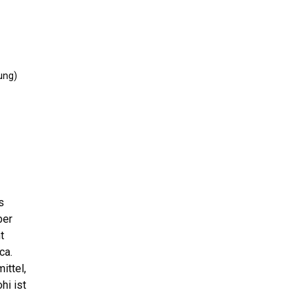
ung)
s
ber
t
ca.
ittel,
hi ist