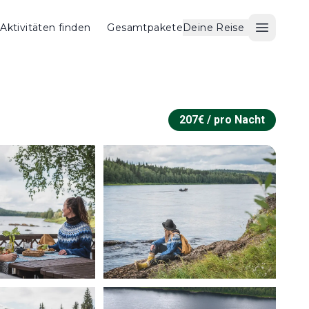
Aktivitäten finden
Gesamtpakete
Deine Reise
Menü ö
207
€ /
pro Nacht