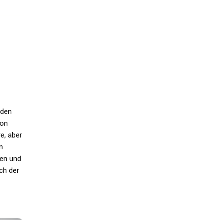
 den
son
e, aber
n
hen und
ch der