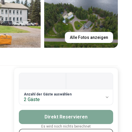
Alle Fotos anzeigen
2. Anzahl an Gästen
Anzahl der Gäste auswählen
2 Gäste
Direkt Reservieren
Es wird noch nichts berechnet