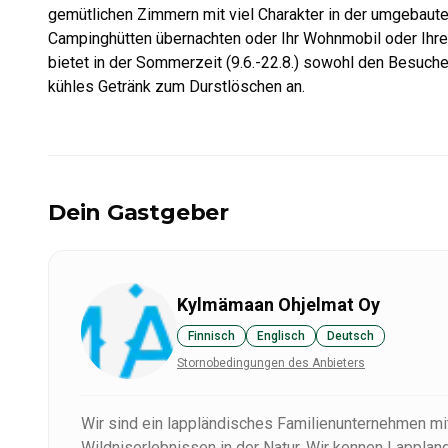
gemütlichen Zimmern mit viel Charakter in der umgebaute
Campinghütten übernachten oder Ihr Wohnmobil oder Ihr
bietet in der Sommerzeit (9.6.-22.8.) sowohl den Besuch
kühles Getränk zum Durstlöschen an.
Dein Gastgeber
Kylmämaan Ohjelmat Oy
Finnisch
Englisch
Deutsch
Stornobedingungen des Anbieters
Wir sind ein lappländisches Familienunternehmen mit
Wildniserlebnissen in der Natur. Wir kennen Lappla