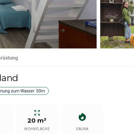
srüstung
pland
rnung zum Wasser:
50m
20 m²
WOHNFLÄCHE
SAUNA