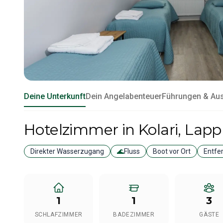
Deine Unterkunft
Dein Angelabenteuer
Führungen & Au
Hotelzimmer
in Kolari
, Lap
Direkter Wasserzugang
🌊
Fluss
Boot vor Ort
Entfe
1
1
3
SCHLAFZIMMER
BADEZIMMER
GÄSTE