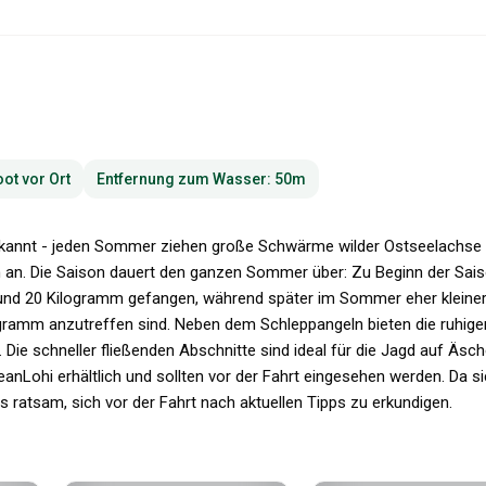
ot vor Ort
Entfernung zum Wasser: 50m
bekannt - jeden Sommer ziehen große Schwärme wilder Ostseelachse
rn an. Die Saison dauert den ganzen Sommer über: Zu Beginn der Sai
und 20 Kilogramm gefangen, während später im Sommer eher kleiner
gramm anzutreffen sind. Neben dem Schleppangeln bieten die ruhige
Die schneller fließenden Abschnitte sind ideal für die Jagd auf Äsc
anLohi erhältlich und sollten vor der Fahrt eingesehen werden. Da si
 ratsam, sich vor der Fahrt nach aktuellen Tipps zu erkundigen.