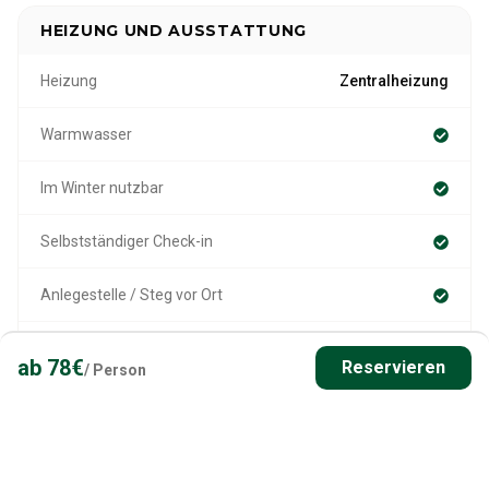
HEIZUNG UND AUSSTATTUNG
Heizung
Zentralheizung
Warmwasser
Im Winter nutzbar
Selbstständiger Check-in
Anlegestelle / Steg vor Ort
Slip Point vor Ort
ab
78
€
Reservieren
/
Person
Sauna
Details zur Sauna
elektrische Sauna | innerhalb