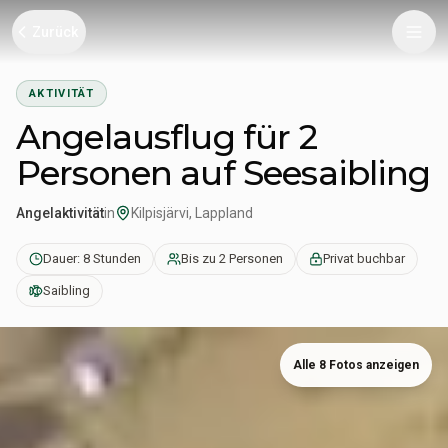
Zurück
AKTIVITÄT
Angelausflug für 2
Personen auf Seesaibling
Angelaktivität
in
Kilpisjärvi, Lappland
Dauer: 8 Stunden
Bis zu 2 Personen
Privat buchbar
Saibling
Alle 8 Fotos anzeigen