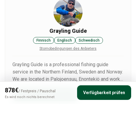
Grayling Guide
Finnisch
Englisch
Schwedisch
Stornobedingungen des Anbieters
Grayling Guide is a professional fishing guide
service in the Northern Finland, Sweden and Norway.
We are located in Palojoensuu, Enontekiö and work
in vast area in Lapland.
878
€
/
Festpreis / Pauschal
Verfügbarkeit prüfen
Gastgeber kontaktieren
Es wird noch nichts berechnet
Profil ansehen