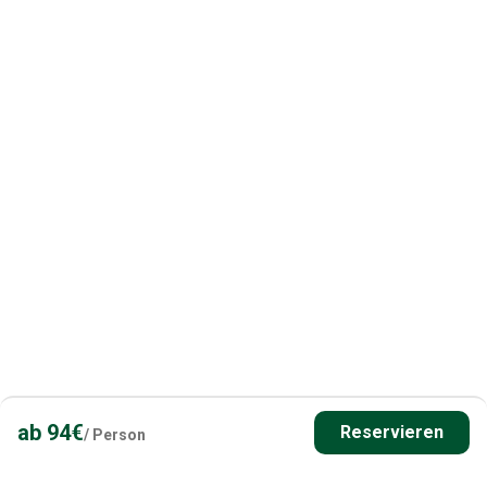
Hast du Fragen? Kontaktiere
uns!
Unsere Angelurlaubs- & Finnland-Experten helfen dir
gerne bei der Planung deines perfekten Angelurlaubs
in Finnland.
ab
94
€
Reservieren
/
Person
Kontakt