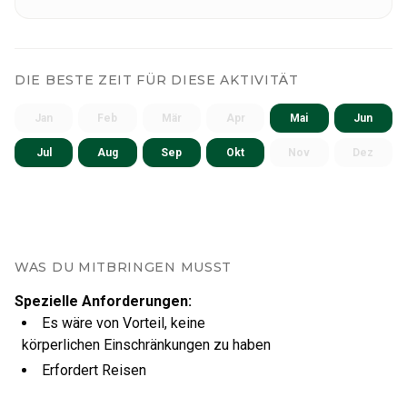
fischen und in die Geschichte der Rentierzucht
eintauchen. Mit dem Schwerpunkt auf Nachhaltigkeit
und respektvollem Umgang mit der Natur und den
DIE BESTE ZEIT FÜR DIESE AKTIVITÄT
Tieren bieten wir maßgeschneiderte Erlebnisse, die
die Schönheit und die Traditionen des Nordens
Jan
Feb
Mär
Apr
Mai
Jun
hervorheben.
Jul
Aug
Sep
Okt
Nov
Dez
WAS DU MITBRINGEN MUSST
Spezielle Anforderungen
:
Es wäre von Vorteil, keine
körperlichen Einschränkungen zu haben
Erfordert Reisen