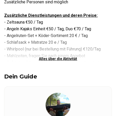
Zusätzliche Personen sind möglich
Zusätzliche Dienstleistungen und deren Preise:
- Zeltsauna €50 / Tag
- Angeln Kajaks Einheit €50 / Tag, Duo €70 / Tag
- Angelruten-Set + Köder-Sortiment 20 € / Tag
- Schlafsack + Matratze 20 e / Tag
- Whirlpool (nur bei Bestellung mit Führung) €120/Tag
- Mahlzeiten, fragen Sie nach einem Angebot
Alles über die Aktivität
- Geführtes Pilz- und Beerensammeln, bitte Angebot
anfordern
Dein Guide
- Transport möglich, fragen Sie nach einem Angebot
- Abholung von Kleinteilen in Joensuu
Zum Campingplatz gehört eine 25 Quadratmeter große
Hütte mit einer Feuerstelle und Geräten zur
Essenszubereitung, wie Töpfe, Rußpfannen, Bratpfannen,