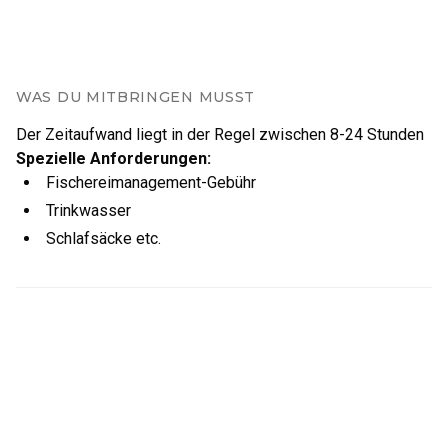
mehrere Wohnmobile. Das Gelände selbst eignet sich
hervorragend zum Zelten oder für Hängematten.
WAS DU MITBRINGEN MUSST
Der Zeitaufwand liegt in der Regel zwischen
8
-
24
Stunden
Spezielle Anforderungen
:
Fischereimanagement-Gebühr
Trinkwasser
Schlafsäcke etc.