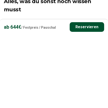
Alles, was du sonst noch wissen
musst
INFORMATIONEN ZUM ZIELPUNKT
ab
644
€
Reservieren
/
Festpreis / Pauschal
Sie können selbst nach Musta Mäntyjärvi fahren, wenn Sie
ein eigenes Auto haben. Wenn Sie Transport kaufen, können
wir uns in Joensuu treffen, wo auch immer Sie möchten
Transporte sind gegen Aufpreis möglich.
✓ AUSBUCHUNG MÖGLICH
Wenn du die Aktivität ausbuchst, nimmt der Guide keine anderen
Buchungen für dieses Zeitfenster an, und du kannst die Aktivität
exklusiv genießen.