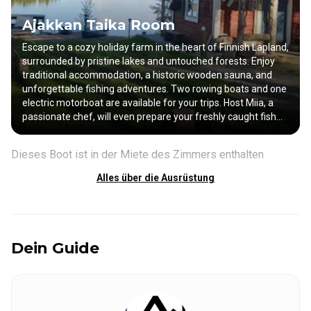
Ajakkan Taika Room
Escape to a cozy holiday farm in the heart of Finnish Lapland,
surrounded by pristine lakes and untouched forests. Enjoy
traditional accommodation, a historic wooden sauna, and
unforgettable fishing adventures. Two rowing boats and one
electric motorboat are available for your trips. Host Miia, a
passionate chef, will even prepare your freshly caught fish
for a true taste of Finland. Experience nature at its purest—
peaceful, remote, and breathtakingly beautiful.
Dieses Boot ist in der Miete des Zimmers enthalten
Alles über die Ausrüstung
Dein Guide