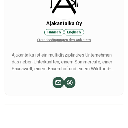
Ajakantaika Oy
Finnisch
Englisch
Stornobedingungen des Anbieters
Ajakantaika ist ein multidisziplinäres Unternehmen,
das neben Unterkünften, einem Sommercafé, einer
Saunawelt, einem Bauernhof und einem Wildfood-
Restaurant sowohl im Sommer als auch im Winter
Ihr Reiseleiter sein wird. Miia - eine internationale
Wildnisführerin, Jagdführerin und Wildhüterin und
Spitzenköchin - und Mama Pipsa, werden die
Gerichte für Sie sowohl im Hinterland als auch in
unserem Spitzenrestaurant kreieren!