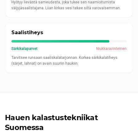
Hyötyy lievästä sameudesta, joka tukee sen naamioitumista
väijyjäsaalistajana. Liian kirkas vesi tekee siitä varovaisemman.
Saalistiheys
Särkikalaparvet
Niukkaravinteinen
Tarvitsee runsaan saaliskalatarjonnan. Korkea särkikalatiheys
(särjet, lahnat) on avain suuriin haukiin.
Hauen kalastustekniikat
Suomessa