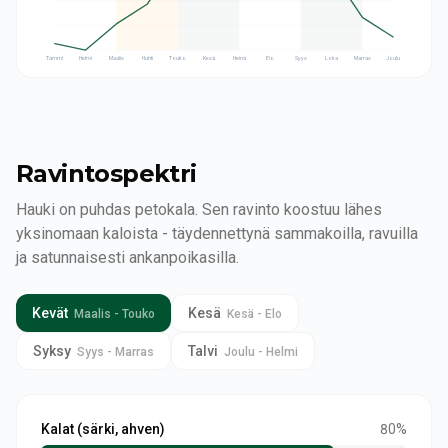
Tammi
Helmi
Maalis
Huhti
Touko
Kesä
Heinä
Elo
Syys
Loka
Marras
Joulu
Ravintospektri
Hauki on puhdas petokala. Sen ravinto koostuu lähes
yksinomaan kaloista - täydennettynä sammakoilla, ravuilla
ja satunnaisesti ankanpoikasilla.
Kevät
Kesä
Maalis - Touko
Kesä - Elo
Syksy
Talvi
Syys - Marras
Joulu - Helmi
Kalat (särki, ahven)
80
%