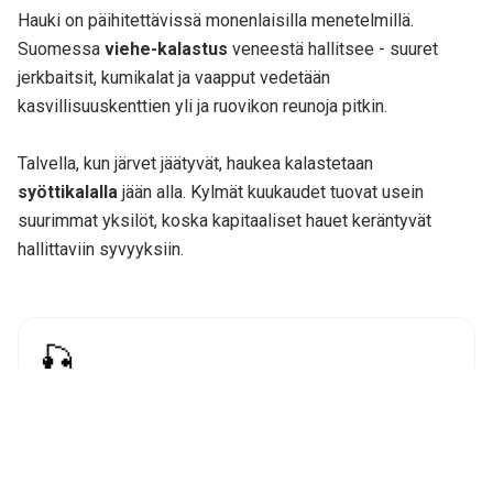
Hauki on päihitettävissä monenlaisilla menetelmillä.
Suomessa
viehe-kalastus
veneestä hallitsee - suuret
jerkbaitsit, kumikalat ja vaapput vedetään
kasvillisuuskenttien yli ja ruovikon reunoja pitkin.
Talvella, kun järvet jäätyvät, haukea kalastetaan
syöttikalalla
jään alla. Kylmät kuukaudet tuovat usein
suurimmat yksilöt, koska kapitaaliset hauet keräntyvät
hallittaviin syvyyksiin.
🎣
Jerkbait
Kesä - Syys
Suuret, aggressiiviset vieheet epäsäännöllisellä vedolla.
Huippumenetelmä aktiivisille hauille matalissa
kasvillisuuslahdissa.