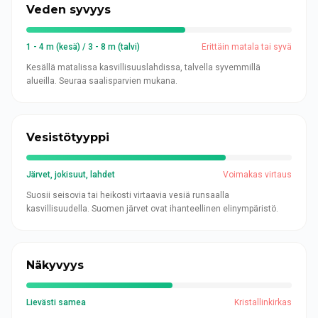
Veden syvyys
1 - 4 m (kesä) / 3 - 8 m (talvi)
Erittäin matala tai syvä
Kesällä matalissa kasvillisuuslahdissa, talvella syvemmillä
alueilla. Seuraa saalisparvien mukana.
Vesistötyyppi
Järvet, jokisuut, lahdet
Voimakas virtaus
Suosii seisovia tai heikosti virtaavia vesiä runsaalla
kasvillisuudella. Suomen järvet ovat ihanteellinen elinympäristö.
Näkyvyys
Lievästi samea
Kristallinkirkas