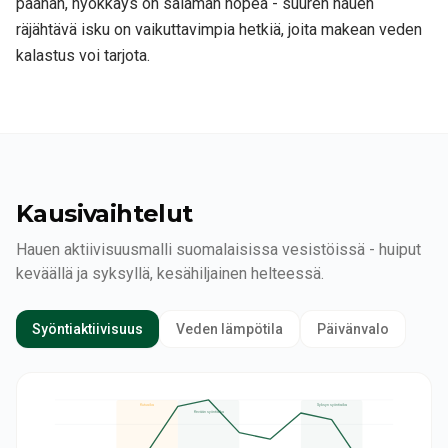
päähän, hyökkäys on salaman nopea - suuren hauen
räjähtävä isku on vaikuttavimpia hetkiä, joita makean veden
kalastus voi tarjota.
Kausivaihtelut
Hauen aktiivisuusmalli suomalaisissa vesistöissä - huiput
keväällä ja syksyllä, kesähiljainen helteessä.
Syöntiaktiivisuus
Veden lämpötila
Päivänvalo
Kutuaika
Syksyn syöntiaika
Kevään syöntiaika