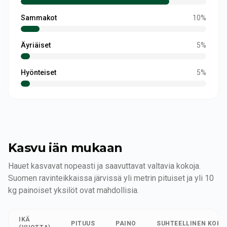
Sammakot
10
%
Äyriäiset
5
%
Hyönteiset
5
%
Kasvu iän mukaan
Hauet kasvavat nopeasti ja saavuttavat valtavia kokoja.
Suomen ravinteikkaissa järvissä yli metrin pituiset ja yli 10
kg painoiset yksilöt ovat mahdollisia.
IKÄ
PITUUS
PAINO
SUHTEELLINEN KOKO