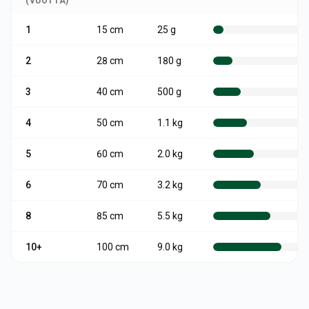
(VUOTTA)
1
15
cm
25 g
2
28
cm
180 g
3
40
cm
500 g
4
50
cm
1.1 kg
5
60
cm
2.0 kg
6
70
cm
3.2 kg
8
85
cm
5.5 kg
10+
100
cm
9.0 kg