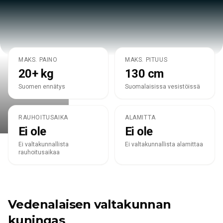
MAKS. PAINO
MAKS. PITUUS
ESOX LUCIUS
20+ kg
130 cm
Hauki
Suomen ennätys
Suomalaisissa vesistöissä
RAUHOITUSAIKA
ALAMITTA
Ei ole
Ei ole
Ei valtakunnallista
Ei valtakunnallista alamittaa
rauhoitusaikaa
Vedenalaisen valtakunnan
kuningas