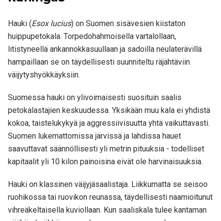
Hauki (
Esox lucius
) on Suomen sisävesien kiistaton
huippupetokala. Torpedohahmoisella vartalollaan,
litistyneellä ankannokkasuullaan ja sadoilla neulaterävillä
hampaillaan se on täydellisesti suunniteltu räjähtäviin
väijytyshyökkäyksiin.
Suomessa hauki on ylivoimaisesti suosituin saalis
petokalastajien keskuudessa. Yksikään muu kala ei yhdistä
kokoa, taistelukykyä ja aggressiivisuutta yhtä vaikuttavasti.
Suomen lukemattomissa järvissä ja lahdissa hauet
saavuttavat säännöllisesti yli metrin pituuksia - todelliset
kapitaalit yli 10 kilon painoisina eivät ole harvinaisuuksia.
Hauki on klassinen väijyjäsaalistaja. Liikkumatta se seisoo
ruohikossa tai ruovikon reunassa, täydellisesti naamioitunut
vihreäkeltaisella kuviollaan. Kun saaliskala tulee kantaman