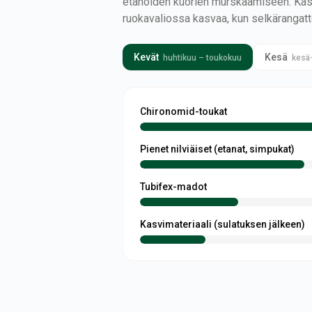
etanoiden kuorien murskaamiseen. Kasv
ruokavaliossa kasvaa, kun selkärangat
Kevät
Kesä
huhtikuu – toukokuu
kesä
Chironomid-toukat
Pienet nilviäiset (etanat, simpukat)
Tubifex-madot
Kasvimateriaali (sulatuksen jälkeen)