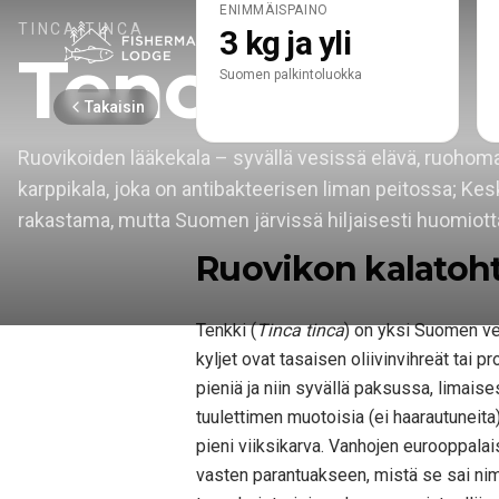
ENIMMÄISPAINO
TINCA TINCA
3 kg ja yli
Tench
Suomen palkintoluokka
Takaisin
Ruovikoiden lääkekala – syvällä vesissä elävä, ruohom
karppikala, joka on antibakteerisen liman peitossa; Ke
rakastama, mutta Suomen järvissä hiljaisesti huomiotta 
Ruovikon kalatoht
Tenkki (
Tinca tinca
) on yksi Suomen ve
kyljet ovat tasaisen oliivinvihreät tai
pieniä ja niin syvällä paksussa, limaise
tuulettimen muotoisia (ei haarautuneit
pieni viiksikarva. Vanhojen eurooppalai
vasten parantuakseen, mistä se sai n