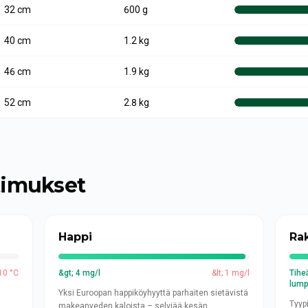
32
cm
600 g
40
cm
1.2 kg
46
cm
1.9 kg
52
cm
2.8 kg
timukset
Happi
Ra
 10 °C
&gt; 4 mg/l
&lt; 1 mg/l
Tihe
lump
Yksi Euroopan happiköyhyyttä parhaiten sietävistä
Tyyp
makeanveden kaloista – selviää kesän