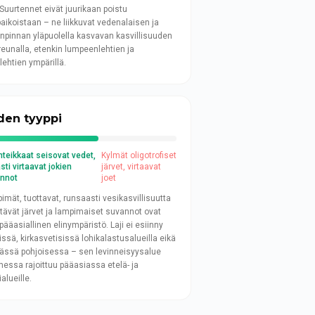
. Suurtennet eivät juurikaan poistu
paikoistaan – ne liikkuvat vedenalaisen ja
npinnan yläpuolella kasvavan kasvillisuuden
reunalla, etenkin lumpeenlehtien ja
lehtien ympärillä.
den tyyppi
nteikkaat seisovat vedet,
Kylmät oligotrofiset
sti virtaavat jokien
järvet, virtaavat
nnot
joet
imät, tuottavat, runsaasti vesikasvillisuutta
ltävät järvet ja lampimaiset suvannot ovat
 pääasiallinen elinympäristö. Laji ei esiinny
issä, kirkasvetisissä lohikalastusalueilla eikä
ässä pohjoisessa – sen levinneisyysalue
essa rajoittuu pääasiassa etelä- ja
alueille.