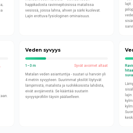
lajit
a;
happikadosta ravinnepitoisissa matalissa
piilo
sa
vesissä, joissa lahna, ahven ja särki kuolevat.
vede
Lajin erottuva fysiologinen ominaisuus.
sisä
sarvi
Veden syvyys
Ve
,
1–3 m
Syvät avoimet altaat
Ravi
hitaa
Matalan veden asiantuntija - suutari ui harvoin yli
suva
4 metrin syvyyteen. Suurimmat yksilöt löytyvät
Lämp
lämpimistä, matalista ja ruohikkoisista lahdista,
sisä
eivät avojärvestä. Se kääntää suutarin
lajin
taan.
syvyysprofiilin täysin päälaelleen.
kylm
kylm
Suom
keski