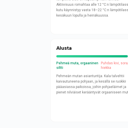
Aktiivisuus romahtaa alle 12 °C:n lämpötilass
kutu käynnistyy vasta 18–22 °C:n lämpötilas
kesäkuun lopulla ja heinäkuussa.
Alusta
Pehmeä muta, orgaaninen
Puhdas kivi, sora
siltti
hiekka
Pehmeän mutan asiantuntija. Kala talvehtii
kaivautuneena pohjaan, ja kesällä se ruokkii
pääasiassa paikoissa, joihin pohjaeläimet ja
pienet nilviäiset kerääntyvät orgaaniseen mu