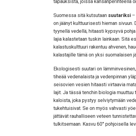
tapauksista, joissa kansanperinteellä o
Suomessa sitä kutsutaan
suutariksi
– 
on jäänyt kulttuurisesti hieman sivuun
tyynellä vedellä, hitaasti kypsyvä pohj
lajia kalastetaan tuskin lainkaan. Sitä 
kalastuskulttuuri rakentuu ahvenen, hau
kalastajille tämä on yksi suomalaisen jä
Ekologisesti suutari on lämminvesinen, 
tiheää vedenalaista ja vedenpinnan yläp
seisovien vesien hitaasti virtaavia mat
lajit. Ja tässä tenchin biologia muutt
kaloista, joka pystyy selviytymään vede
tukehtuisivat. Se on myös vahvasti yöelä
jättävät rauhalliseen veteen tunnistetta
tulkitsemaan. Kasvu 60° pohjoisella leve