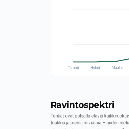
Tammi
Helmi
Maalis
Ravintospektri
Tenkat ovat pohjalla eläviä kaikkiruokai
toukkia ja pieniä nilviäisiä – niiden n