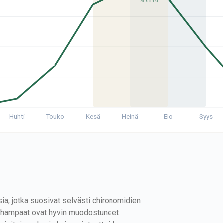
Sesonki
Huhti
Touko
Kesä
Heinä
Elo
Syys
sia, jotka suosivat selvästi chironomidien
ieluhampaat ovat hyvin muodostuneet