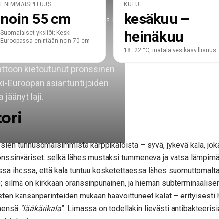
ENIMMÄISPITUUS
KUTU
noin 55 cm
kesäkuu –
Fishermans Blog
Etsi majoituspaikkoja
heinäkuu
Suomalaiset yksilöt; Keski-
Euroopassa enintään noin 70 cm
18–22 °C, matala vesikasvillisuus
attoon kietoutunut pronssinen
ski-Euroopan asiantuntijoiden
jäänyt laji.
ori
sien tunnusomaisimmista karppikaloista – syvä, jykevä kala, joka
 pronssinväriset, selkä lähes mustaksi tummeneva ja vatsa lämpim
ssa ihossa, että kala tuntuu kosketettaessa lähes suomuttomalta; e
a); silmä on kirkkaan oranssinpunainen, ja hieman subterminaal
sten kansanperinteiden mukaan haavoittuneet kalat – erityisesti h
imensä
”lääkärikala
”. Limassa on todellakin lievästi antibakteeris