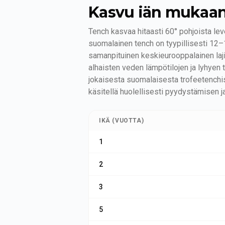
Kasvu iän mukaa
Tench kasvaa hitaasti 60° pohjoista lev
suomalainen tench on tyypillisesti 12–
samanpituinen keskieurooppalainen laji
alhaisten veden lämpötilojen ja lyhyen
jokaisesta suomalaisesta trofeetenchist
käsitellä huolellisesti pyydystämisen 
IKÄ (VUOTTA)
1
2
3
5