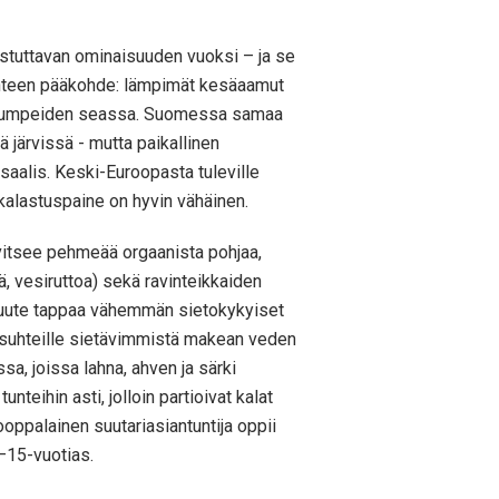
stuttavan ominaisuuden vuoksi – ja se
erinteen pääkohde: lämpimät kesäaamut
veto lumpeiden seassa. Suomessa samaa
ä järvissä - mutta paikallinen
saalis. Keski-Euroopasta tuleville
a kalastuspaine on hyvin vähäinen.
rvitsee pehmeää orgaanista pohjaa,
ä, vesiruttoa) sekä ravinteikkaiden
enpuute tappaa vähemmän sietokykyiset
olosuhteille sietävimmistä makean veden
a, joissa lahna, ahven ja särki
teihin asti, jolloin partioivat kalat
ooppalainen suutariasiantuntija oppii
2–15-vuotias.