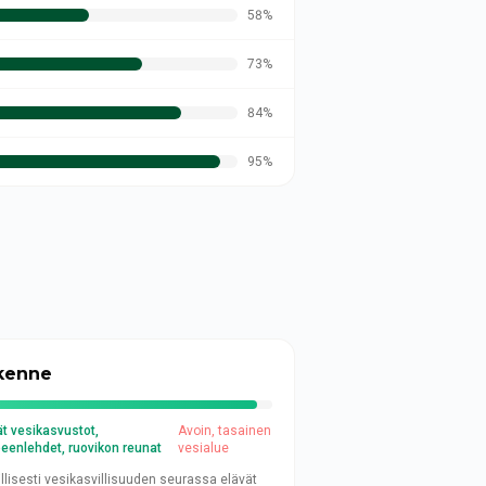
58
%
73
%
84
%
95
%
kenne
ät vesikasvustot,
Avoin, tasainen
eenlehdet, ruovikon reunat
vesialue
illisesti vesikasvillisuuden seurassa elävät