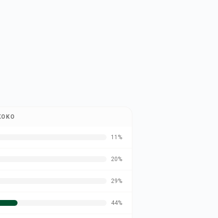
KOKO
11
%
20
%
29
%
44
%