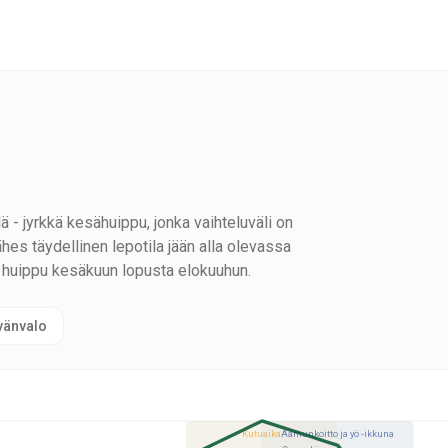
ä - jyrkkä kesähuippu, jonka vaihteluväli on
es täydellinen lepotila jään alla olevassa
, huippu kesäkuun lopusta elokuuhun.
vänvalo
Kutuaika
Aamunkoitto ja yö -ikkuna