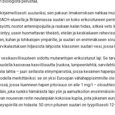
n biologista perustaa.
kirjaimellisesti
suutariksi
, sen paksun limakerroksen nahkaa mui
. DACH-alueella ja Britanniassa suutari on koko erikoistuneen p
asyötti, nostot antennipoijuilla ja raskaan kalan hidas, sitkeä 
esiintyy, usein huomattavan tiheästi, etelän ja keskialueen reheviss
en, kuhan ja lohikalojen ympärille, ja suutari on enimmäkseen sivu
rvikalastuksen hiljaisista lahjoista: klassinen suutari-vesi, joss
vesikasvillisuuteen sidottu mutarantojen erikoistunut laji. Se ta
uolella kasvavaa kasvillisuutta (ruokoa, lumpeenlehtiä, sarvilehti
alia lahtia – juuri sellaista elinympäristöä, jossa kesäinen hap
uu todella merkittäviksi: se on yksi Euroopan vähähappisimmille 
ssä, jossa liuenneen hapen pitoisuus on alle 1 mg/l – olosuhteiss
in, joka ruokkii hämärästä läpi yön ja aamunkoiton ensimmäisiin tun
van nousevan reitin neulanpään kokoisia kuplia, joita jokainen eur
yspiirillä on hidasta: 50 cm:n pituinen suutari on tyypillisesti 1