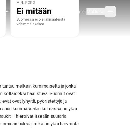
MIN. KOKO
Ei mitään
Etsi aktiviteetteja
Täysihoitopaketit
Matkasi
Avaa val
Suomessa ei ole lakisääteistä
vähimmäiskokoa
 tuntuu melkein kumimaiselta ja jonka
än keltaiseksi haalistuva. Suomut ovat
vät ovat lyhyitä, pyöristettyjä ja
isen suun kummassakin kulmassa on yksi
aukit – hieroivat itseään suutaria
ia ominaisuuksia, mikä on yksi harvoista