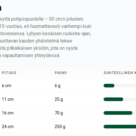
n
eyttä pohjoispuolella – 50 cm:n pituinen
15-vuotias, eli huomattavasti vanhempi kuin
tovereensa. Lyhyen kesäisen ruokinta-ajan,
 tuottavan kauden yhdistelmä tekee
ä pitkäikäisen yksilön, jota on syytä
ja vapauttamisen yhteydessä.
PITUUS
PAINO
SUHTEELLINEN 
6
cm
6 g
11
cm
25 g
16
cm
70 g
24
cm
250 g