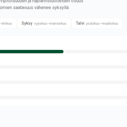
ipitoisuuden ja hajoamistuotteiden osuus
tomien saatavuus vähenee syksyllä.
Syksy
Talvi
–elokuu
syyskuu–marraskuu
joulukuu–maaliskuu