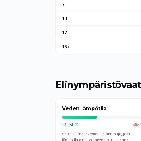
7
10
12
15+
Elinympäristövaa
Veden lämpötila
18–24 °C
alle
Selkeä lämminvesien asiantuntija, jonka
lämpötila-alue on kapeampi kuin lahnaa.