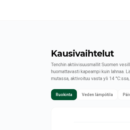
Kausivaihtelut
Tenchin aktiivisuusmallit Suomen vesill
huomattavasti kapeampi kuin lahnaa. Läh
mutassa, aktivoituu vasta yli 14 °C:ssa
Ruokinta
Veden lämpötila
Päi