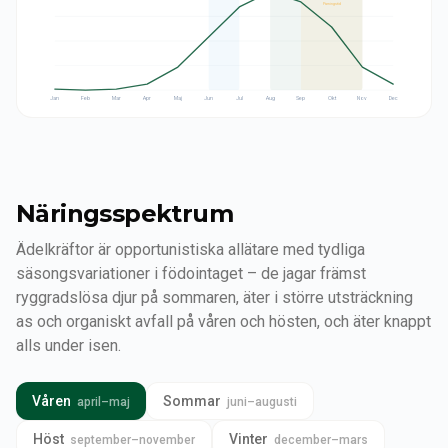
Parningstid
Jan
Feb
Mar
Apr
Maj
Jun
Jul
Aug
Sep
Okt
Nov
Dec
Näringsspektrum
Ädelkräftor är opportunistiska allätare med tydliga
säsongsvariationer i födointaget – de jagar främst
ryggradslösa djur på sommaren, äter i större utsträckning
as och organiskt avfall på våren och hösten, och äter knappt
alls under isen.
Våren
Sommar
april–maj
juni–augusti
Höst
Vinter
september–november
december–mars