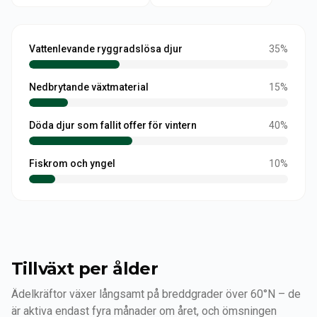
Vattenlevande ryggradslösa djur
35
%
Nedbrytande växtmaterial
15
%
Döda djur som fallit offer för vintern
40
%
Fiskrom och yngel
10
%
Tillväxt per ålder
Ädelkräftor växer långsamt på breddgrader över 60°N – de
är aktiva endast fyra månader om året, och ömsningen