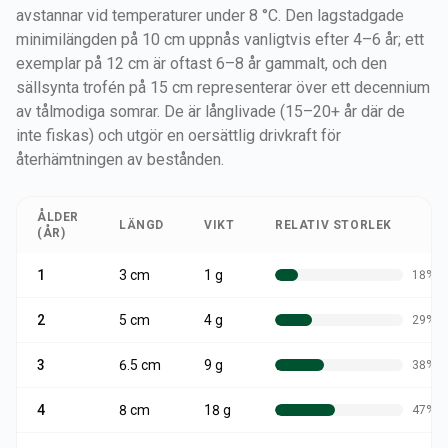
avstannar vid temperaturer under 8 °C. Den lagstadgade
minimilängden på 10 cm uppnås vanligtvis efter 4–6 år; ett
exemplar på 12 cm är oftast 6–8 år gammalt, och den
sällsynta trofén på 15 cm representerar över ett decennium
av tålmodiga somrar. De är långlivade (15–20+ år där de
inte fiskas) och utgör en oersättlig drivkraft för
återhämtningen av bestånden.
ÅLDER
LÄNGD
VIKT
RELATIV STORLEK
(ÅR)
1
3
cm
1 g
18
%
2
5
cm
4 g
29
%
3
6.5
cm
9 g
38
%
4
8
cm
18 g
47
%