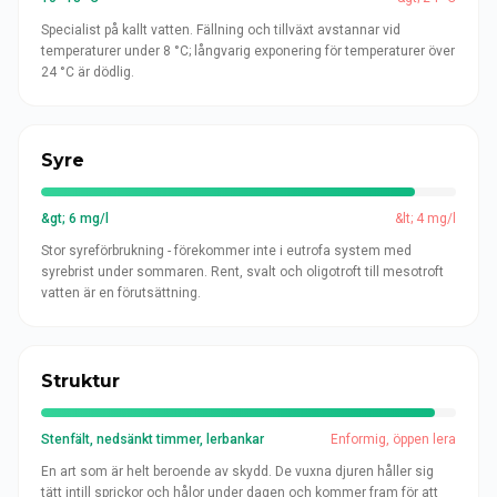
Specialist på kallt vatten. Fällning och tillväxt avstannar vid
temperaturer under 8 °C; långvarig exponering för temperaturer över
24 °C är dödlig.
Syre
&gt; 6 mg/l
&lt; 4 mg/l
Stor syreförbrukning - förekommer inte i eutrofa system med
syrebrist under sommaren. Rent, svalt och oligotroft till mesotroft
vatten är en förutsättning.
Struktur
Stenfält, nedsänkt timmer, lerbankar
Enformig, öppen lera
En art som är helt beroende av skydd. De vuxna djuren håller sig
tätt intill sprickor och hålor under dagen och kommer fram för att