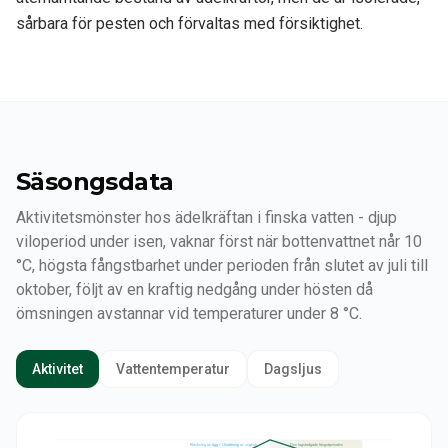
sårbara för pesten och förvaltas med försiktighet.
Säsongsdata
Aktivitetsmönster hos ädelkräftan i finska vatten - djup
viloperiod under isen, vaknar först när bottenvattnet når 10
°C, högsta fångstbarhet under perioden från slutet av juli till
oktober, följt av en kraftig nedgång under hösten då
ömsningen avstannar vid temperaturer under 8 °C.
Aktivitet
Vattentemperatur
Dagsljus
Kläckning av ägg / Utsättning av ungfisk
Den lagstadgade fångstperioden