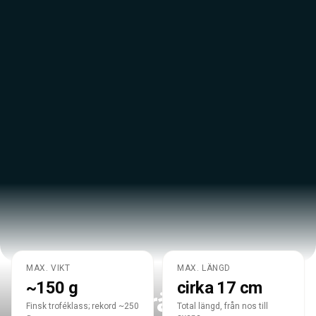
MAX. VIKT
MAX. LÄNGD
ASTACUS ASTACUS
~150 g
cirka 17 cm
Den ädla kräftan
Finsk troféklass; rekord ~250
Total längd, från nos till