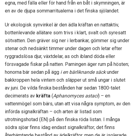
egna, med fälla eller för hand från en båt i skymningen, är
en av de djupa sommarritualerna i det finska sjölandet.
Ur ekologisk synvinkel är den ädla kräftan en nattaktiv,
bottenlevande allätare som trivs i klart, svalt och syresatt
sötvatten. Den gräver sig ner i lerbankar, gömmer sig under
stenar och nedsänkt timmer under dagen och letar efter
ryggradslösa djur, växtdelar, as och ibland döda eller
försvagade fiskar på natten. Parningen äger rum på hösten;
honorna bär sedan på ägg
i en bärliknande säck
under
bakkroppen hela vintern och släpper ut små ungar i slutet
av juni. De vilda finska bestånden har sedan 1800-talet
decimerats av
kräfta
(
Aphanomyces astaci
) – en
vattenmögel som bärs, utan att visa några symptom, av den
införda signalkräftan – och arten är listad som
utrotningshotad (EN) på den finska röda listan. I många
södra sjöar finns idag endast signalkräftor; det finns
återhämtande bestånd av ädelkräftor, men de är isolerade,