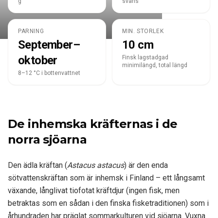
g
svans
PARNING
MIN. STORLEK
September–
10 cm
oktober
Finsk lagstadgad
minimilängd, total längd
8–12 °C i bottenvattnet
De inhemska kräfternas i de
norra sjöarna
Den ädla kräftan (
Astacus astacus
) är den enda
sötvattenskräftan som är inhemsk i Finland – ett långsamt
växande, långlivat tiofotat kräftdjur (ingen fisk, men
betraktas som en sådan i den finska fisketraditionen) som i
århundraden har präglat sommarkulturen vid sjöarna. Vuxna