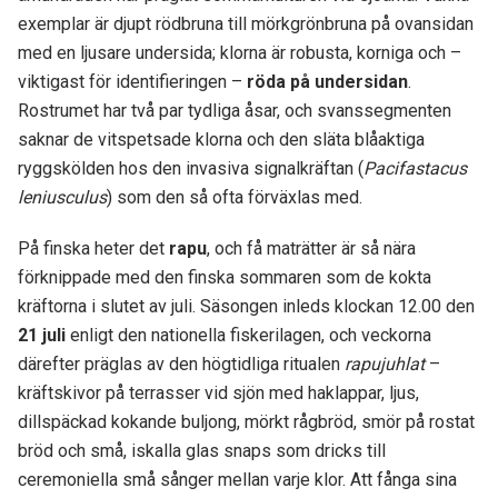
exemplar är djupt rödbruna till mörkgrönbruna på ovansidan
med en ljusare undersida; klorna är robusta, korniga och –
viktigast för identifieringen –
röda på undersidan
.
Rostrumet har två par tydliga åsar, och svanssegmenten
saknar de vitspetsade klorna och den släta blåaktiga
ryggskölden hos den invasiva signalkräftan (
Pacifastacus
leniusculus
) som den så ofta förväxlas med.
På finska heter det
rapu
, och få maträtter är så nära
förknippade med den finska sommaren som de kokta
kräftorna i slutet av juli. Säsongen inleds klockan 12.00 den
21 juli
enligt den nationella fiskerilagen, och veckorna
därefter präglas av den högtidliga ritualen
rapujuhlat
–
kräftskivor på terrasser vid sjön med haklappar, ljus,
dillspäckad kokande buljong, mörkt rågbröd, smör på rostat
bröd och små, iskalla glas snaps som dricks till
ceremoniella små sånger mellan varje klor. Att fånga sina