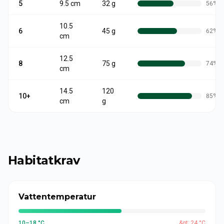
5
9.5
cm
32 g
56
%
10.5
6
45 g
62
%
cm
12.5
8
75 g
74
%
cm
14.5
120
10+
85
%
cm
g
Habitatkrav
Vattentemperatur
10–18 °C
&gt; 24 °C