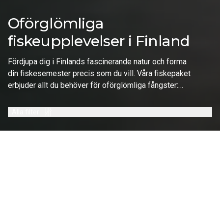
Oförglömliga
fiskeupplevelser i Finland
Fördjupa dig i Finlands fascinerande natur och forma
din fiskesemester precis som du vill. Våra fiskepaket
erbjuder allt du behöver för oförglömliga fångster:
bekväma boenden vid vattnet, utsökta måltider och ett
brett utbud av aktiviteter – från guidade fisketurer och
Alla filter
båtäventyr till spännande utomhusupplevelser. Njut av
din vistelse till fullo medan dina värdar tar hand om
detaljerna. Perfekt för passionerade fiskare,
fiskesällskap eller familjer som vill kombinera natur,
äventyr och lyckat fiske.