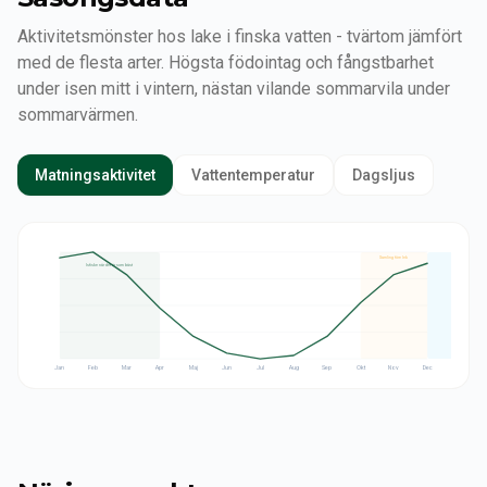
Aktivitetsmönster hos lake i finska vatten - tvärtom jämfört
med de flesta arter. Högsta födointag och fångstbarhet
under isen mitt i vintern, nästan vilande sommarvila under
sommarvärmen.
Matningsaktivitet
Vattentemperatur
Dagsljus
Samling före lek
Lek under is
Isfiske när det är som bäst
Jan
Feb
Mar
Apr
Maj
Jun
Jul
Aug
Sep
Okt
Nov
Dec