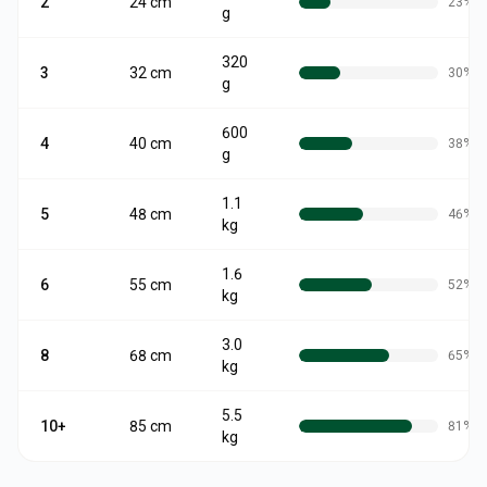
2
24
cm
23
%
g
320
3
32
cm
30
%
g
600
4
40
cm
38
%
g
1.1
5
48
cm
46
%
kg
1.6
6
55
cm
52
%
kg
3.0
8
68
cm
65
%
kg
5.5
10+
85
cm
81
%
kg