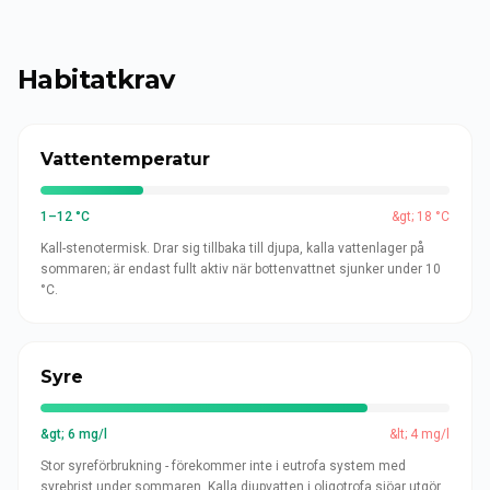
Habitatkrav
Vattentemperatur
1–12 °C
&gt; 18 °C
Kall-stenotermisk. Drar sig tillbaka till djupa, kalla vattenlager på
sommaren; är endast fullt aktiv när bottenvattnet sjunker under 10
°C.
Syre
&gt; 6 mg/l
&lt; 4 mg/l
Stor syreförbrukning - förekommer inte i eutrofa system med
syrebrist under sommaren. Kalla djupvatten i oligotrofa sjöar utgör