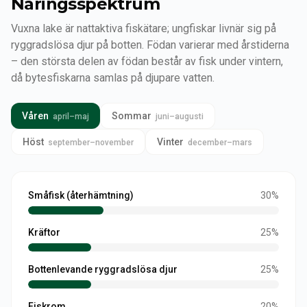
Näringsspektrum
Vuxna lake är nattaktiva fiskätare; ungfiskar livnär sig på
ryggradslösa djur på botten. Födan varierar med årstiderna
– den största delen av födan består av fisk under vintern,
då bytesfiskarna samlas på djupare vatten.
Våren
Sommar
april–maj
juni–augusti
Höst
Vinter
september–november
december–mars
Småfisk (återhämtning)
30
%
Kräftor
25
%
Bottenlevande ryggradslösa djur
25
%
Fiskrom
20
%