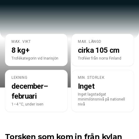
MAX. VIKT
MAX. LÄNGD
LOTA LOTA
8 kg+
cirka 105 cm
Långfenad
Trofékategorin vid Inarisjön
Troféer från norra Finland
LEKNING
MIN. STORLEK
december–
Inget
februari
Inget lagstadgat
minimilönsnivå på nationell
1–4 °C, under isen
nivå
Torsken som kom in från kylan