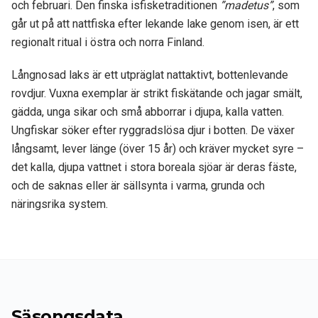
och februari. Den finska isfisketraditionen
”madetus”
, som
går ut på att nattfiska efter lekande lake genom isen, är ett
regionalt ritual i östra och norra Finland.
Långnosad laks är ett utpräglat nattaktivt, bottenlevande
rovdjur. Vuxna exemplar är strikt fiskätande och jagar smält,
gädda, unga sikar och små abborrar i djupa, kalla vatten.
Ungfiskar söker efter ryggradslösa djur i botten. De växer
långsamt, lever länge (över 15 år) och kräver mycket syre –
det kalla, djupa vattnet i stora boreala sjöar är deras fäste,
och de saknas eller är sällsynta i varma, grunda och
näringsrika system.
Säsongsdata