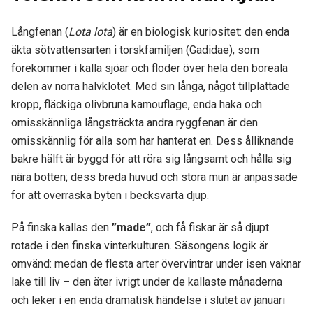
Långfenan (
Lota lota
) är en biologisk kuriositet: den enda
äkta sötvattensarten i torskfamiljen (Gadidae), som
förekommer i kalla sjöar och floder över hela den boreala
delen av norra halvklotet. Med sin långa, något tillplattade
kropp, fläckiga olivbruna kamouflage, enda haka och
omisskännliga långsträckta andra ryggfenan är den
omisskännlig för alla som har hanterat en. Dess ålliknande
bakre hälft är byggd för att röra sig långsamt och hålla sig
nära botten; dess breda huvud och stora mun är anpassade
för att överraska byten i becksvarta djup.
På finska kallas den
”made”
, och få fiskar är så djupt
rotade i den finska vinterkulturen. Säsongens logik är
omvänd: medan de flesta arter övervintrar under isen vaknar
lake till liv – den äter ivrigt under de kallaste månaderna
och leker i en enda dramatisk händelse i slutet av januari