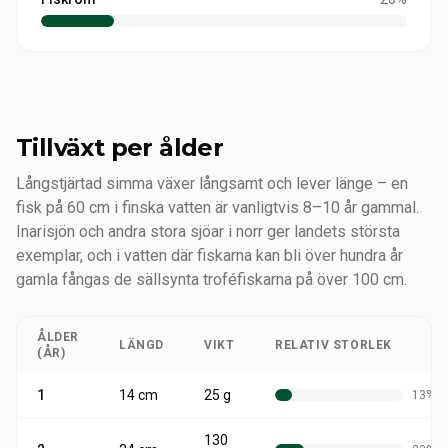
Tillväxt per ålder
Långstjärtad simma växer långsamt och lever länge – en
fisk på 60 cm i finska vatten är vanligtvis 8–10 år gammal.
Inarisjön och andra stora sjöar i norr ger landets största
exemplar, och i vatten där fiskarna kan bli över hundra år
gamla fångas de sällsynta troféfiskarna på över 100 cm.
ÅLDER
LÄNGD
VIKT
RELATIV STORLEK
(ÅR)
1
14
cm
25 g
13
%
130