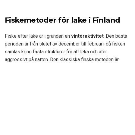
Fiskemetoder för lake i Finland
Fiske efter lake är i grunden en
vinteraktivitet
. Den bästa
perioden är från slutet av december till februari, då fisken
samlas kring fasta strukturer för att leka och äter
aggressivt på natten. Den klassiska finska metoden är
madetus
– nattfiske på isen med fasta linor eller korta
spön genom hål som borrats över kända stenhögar, med
bete i form av
strimlor av färsk sill eller smält
.
Alternativen under dagtid är begränsade men finns: vertikalt
jiggfiske med tunga pirker med bete på kalla höst- och
tidiga vinterdagar innan isen lagt sig ger fisk från båtar över
djupa strukturer. Sommarfiske efter lake är i princip omöjligt
i finska sjöar – fisken håller sig för djupt och är för inaktiv.