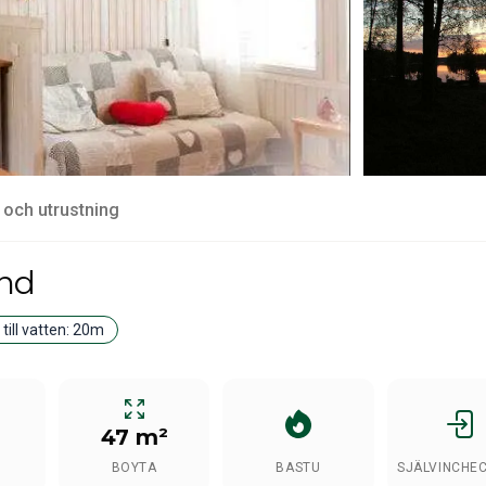
 och utrustning
and
ill vatten:
20m
47 m²
BOYTA
BASTU
SJÄLVINCHE