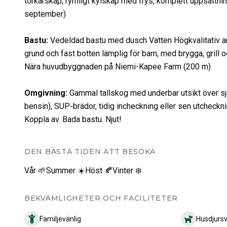
torkarskåp, rymligt kylskåp med frys, komplett uppsättnin
september)
Bastu
:
Vedeldad bastu med dusch Vatten
Högkvalitativ a
grund och fast botten lämplig för barn, med brygga, gril
Nära huvudbyggnaden på Niemi-Kapee Farm (200 m)
Omgivning
:
Gammal tallskog med underbar utsikt över sjön
bensin), SUP-brädor, tidig incheckning eller sen utcheckn
Koppla av. Bada bastu. Njut!
DEN BÄSTA TIDEN ATT BESÖKA
Vår 🌱
Summer ☀️
Höst 🍂
Vinter ❄️
BEKVÄMLIGHETER OCH FACILITETER
Familjevänlig
Husdjursv