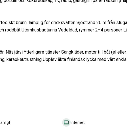
g porslin och köksredskap, TV, radio, gasolgrill på terrassen (ma
rtesiskt brunn, lämplig för dricksvatten Sjöstrand
20 m från stuga
l och roddbåt Utomhusbadtunna
Vedeldad, rymmer 2–4 personer L
 Näsijärvi Ytterligare tjänster
Sängkläder, motor till båt (el eller
ing, karaokeutrustning Upplev äkta finländsk lycka med vårt enkla
änligt
Internet