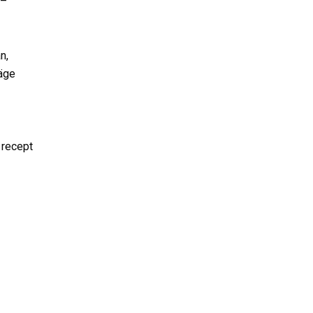
j–
n,
äge
 recept