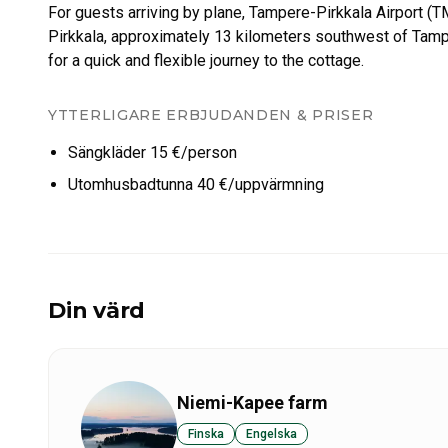
For guests arriving by plane, Tampere-Pirkkala Airport (T
Pirkkala, approximately 13 kilometers southwest of Tampere 
YTTERLIGARE ERBJUDANDEN & PRISER
Sängkläder 15 €/person
Utomhusbadtunna 40 €/uppvärmning
Din värd
Niemi-Kapee farm
Finska
Engelska