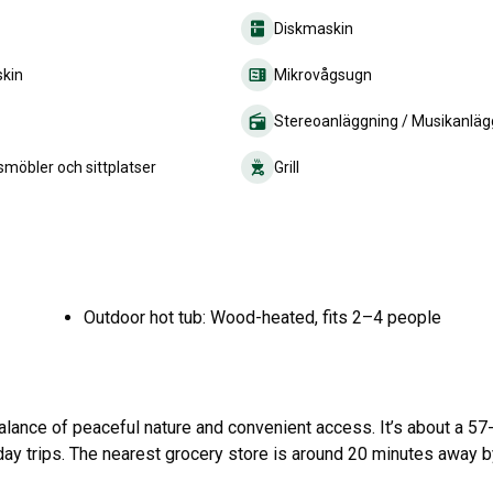
Diskmaskin
kin
Mikrovågsugn
Stereoanläggning / Musikanläg
möbler och sittplatser
Grill
Outdoor hot tub: Wood-heated, fits 2–4 people
balance of peaceful nature and convenient access. It’s about a 57
day trips. The nearest grocery store is around 20 minutes away by