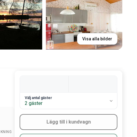
Visa alla bilder
2. Antal gäster
Välj antal gäster
2 gäster
Lägg till i kundvagn
CKNING