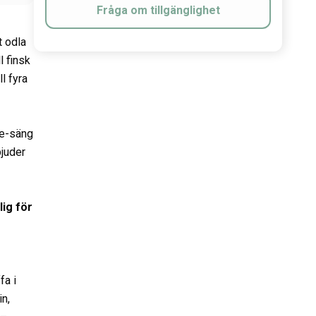
Fråga om tillgänglighet
t odla
l finsk
l fyra
ze-säng
juder
lig för
a i
n,