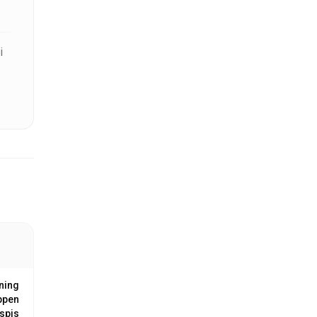
i
i
ning
öppen
spis