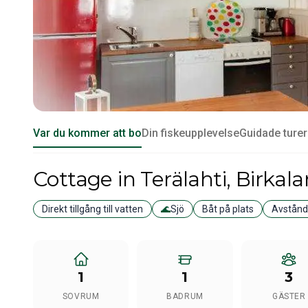
Var du kommer att bo
Din fiskeupplevelse
Guidade turer
Cottage
in Terälahti
, Birkal
Direkt tillgång till vatten
🌊
Sjö
Båt på plats
Avstånd t
1
1
3
SOVRUM
BADRUM
GÄSTER