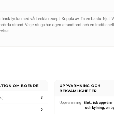
insk lycka med vårt enkla recept: Koppla av. Ta en bastu. Njut. V
orörda strand. Varje stuga har egen strandtomt och en traditionell
velse.
behov, men alla är fullt utrustade och varmt inredda, vilket
runt.
 en mysig semester har Niemi-Kapee den perfekta stugan för dig. V
stelse!
ATION OM BOENDE
UPPVÄRMNING OCH
BEKVÄMLIGHETER
x.)
3
Uppvärmning
Elektrisk uppvärm
och kylning, en 
2