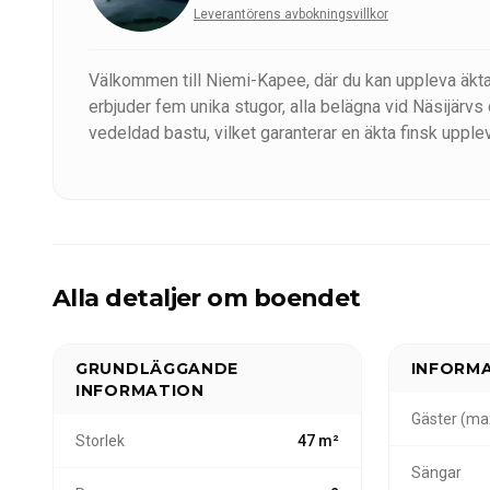
Leverantörens avbokningsvillkor
Välkommen till Niemi-Kapee, där du kan uppleva äkta f
erbjuder fem unika stugor, alla belägna vid Näsijärvs 
vedeldad bastu, vilket garanterar en äkta finsk upple
Våra stugor varierar i storlek för att tillgodose olika 
garanterar en bekväm och avkopplande vistelse året 
Oavsett om du letar efter en lugn tillflyktsort eller
ser fram emot att välkomna dig till en oförglömlig vi
Alla detaljer om boendet
GRUNDLÄGGANDE
INFORM
INFORMATION
Gäster (ma
Storlek
47 m²
Sängar