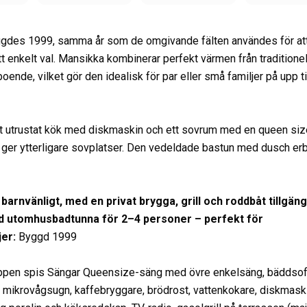
ggdes 1999, samma år som de omgivande fälten användes för at
tt enkelt val. Mansikka kombinerar perfekt värmen från traditionel
de, vilket gör den idealisk för par eller små familjer på upp til
ullt utrustat kök med diskmaskin och ett sovrum med en queen si
ger ytterligare sovplatser. Den vedeldade bastun med dusch erb
arnvänligt, med en privat brygga, grill och roddbåt tillgäng
ad utomhusbadtunna för 2–4 personer – perfekt för
jer
:
Byggd
1999
ppen spis Sängar
Queensize-säng med övre enkelsäng, bäddsoff
n, mikrovågsugn, kaffebryggare, brödrost, vattenkokare, diskmaski