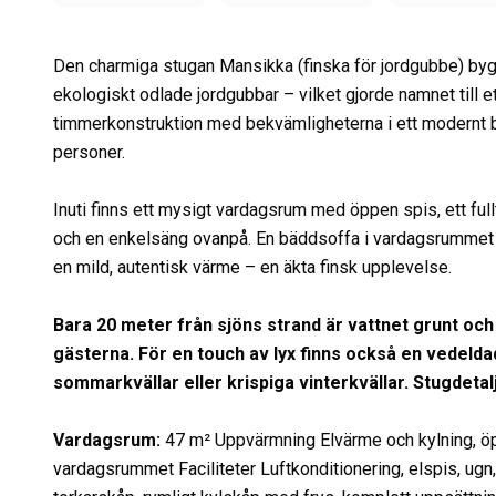
Den charmiga stugan Mansikka (finska för jordgubbe) by
ekologiskt odlade jordgubbar – vilket gjorde namnet till e
timmerkonstruktion med bekvämligheterna i ett modernt boen
personer.
Inuti finns ett mysigt vardagsrum med öppen spis, ett f
och en enkelsäng ovanpå. En bäddsoffa i vardagsrummet 
en mild, autentisk värme – en äkta finsk upplevelse.
Bara 20 meter från sjöns strand är vattnet grunt och b
gästerna. För en touch av lyx finns också en vedeld
sommarkvällar eller krispiga vinterkvällar. Stugdetal
Vardagsrum
:
47 m² Uppvärmning
Elvärme och kylning, ö
vardagsrummet Faciliteter
Luftkonditionering, elspis, ug