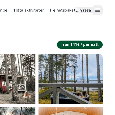
ende
Hitta aktiviteter
Helhetspaket
Din resa
Öppna 
från
141
€ /
per natt