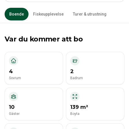
Boende
Fiskeupplevelse
Turer & utrustning
Var du kommer att bo
4
2
Sovrum
Badrum
10
139 m²
Gäster
Boyta