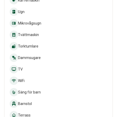
Kaffemaskin
Ugn
Mikrovågsugn
Tvättmaskin
Torktumlare
Dammsugare
TV
WiFi
Säng för barn
Barnstol
Terrass