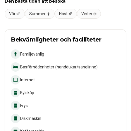
Den bästa tiden att besöka
Vår 🌱
Summer ☀️
Höst 🍂
Vinter ❄️
Bekvämligheter och faciliteter
Familjevänlig
Basförnödenheter (handdukar/sänglinne)
Internet
Kylskåp
Frys
Diskmaskin