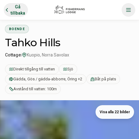
Gå
tillbaka
BOENDE
Tahko Hills
Cottage
i
Kuopio, Norra Savolax
Direkt tillgång till vatten
Sjö
Gädda, Gös / gädda-abborre, Öring +2
Båt på plats
Avstånd till vatten: 100m
Visa alla 22 bilder