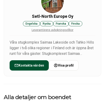
Setl-North Europe Oy
Engelska
Ryska
Franska
Finska
Leverantörens avbokningsvillkor
Våra stugkomplex Saimaa Lakeside och Tahko Hills
ligger i två olika regioner i Finland och är öppna året
runt för våra gäster. Stugkomplexet Saimaa
Lakeside (ca 300 km med bil från Helsingfors
flygplats) byggdes på ett privat territorium på halvön
Kontakta värden
Visa profil
vid den största sjön Saimaa. Oantastlig natur, rent
vatten och hisnande sjöutsikt är de viktigaste
sakerna som lockar besökare i landet med tusentals
sjöar.
Vi erbjuder 6 bekväma och mysiga stugor 135 kvm,
Alla detaljer om boendet
148 kvm, 175 kvm: ett rymligt vardagsrum med ett
modernt kök och all nödvändig utrustning för