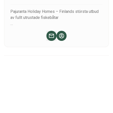
Pajuranta Holiday Homes – Finlands största utbud
av fullt utrustade fiskebåtar
Pajuranta Holiday Homes har i 17 år organiserat
semestrar vid de finska sjöarna. Vår uthyrning av
fiskebåtar startade 2023 med tre båtar. År 2024 var
antalet redan uppe i fem och 2025 i nio båtar. Idag
erbjuder vi Finlands största utbud av fullt utrustade
fiskebåtar att hyra: 14 fiskebåtar och 11
semesterstugor direkt vid Saimaa och Simpelejärvi.
Under de senaste åren har 60–70 fiskegrupper från
mer än 20 länder besökt oss under en säsong.
Många fiskare återvänder till oss år efter år.
Standardbåtar – 10 båtar