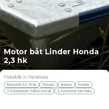
Motor båt Linder Honda
2,3 hk
Fiskebåt
in Parikkala
Motorbåt 2,5-10 hk
Flytväst
Ankare
Paddla
2-4 Sittplatser i båten overall
2-4 personer kan fiska