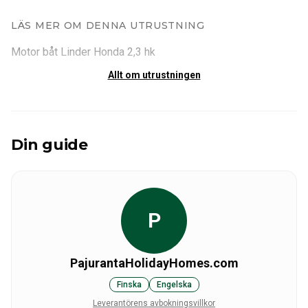
LÄS MER OM DENNA UTRUSTNING
Motor båt Linder Honda 2,3 hk
Allt om utrustningen
Din guide
P
PajurantaHolidayHomes.com
Finska
Engelska
Leverantörens avbokningsvillkor