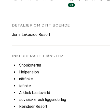
26
27
28
29
30
31
23
24
25
26
27
28
30
DETALJER OM DITT BOENDE
Jeris Lakeside Resort
INKLUDERADE TJÄNSTER
Snöskotertur
Helpension
nätfiske
isfiske
Arktisk bastuvärld
sovsäckar och liggunderlag
Reindeer Resort