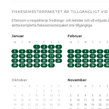
FISKESEMESTERPAKETET ÄR TILLGÄNGLIGT VI
Eftersom vi respekterar frednings- och lektider och vill erbjud
detta kompletta fiskesemesterpaket inte tillgängliga.
Januar
Februar
M
T
W
T
F
S
S
M
T
W
T
F
S
1
2
3
4
5
6
7
8
9
10
11
2
3
4
5
6
7
12
13
14
15
16
17
18
9
10
11
12
13
14
19
20
21
22
23
24
25
16
17
18
19
20
21
26
27
28
29
30
31
23
24
25
26
27
28
Oktober
November
M
T
W
T
F
S
S
M
T
W
T
F
S
1
2
3
4
5
6
7
8
9
10
11
2
3
4
5
6
7
12
13
14
15
16
17
18
9
10
11
12
13
14
19
20
21
22
23
24
25
16
17
18
19
20
21