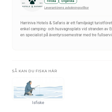
Ditt arktiska äventyr avslutas på Jeris Lakeside Resort m
Finska
Engelska
teman och ta ett uppfriskande dopp i det iskalla vattnet i 
Leverantörens avbokningsvillkor
upplevelser och avkoppling skapar en oförglömlig introduk
Harriniva Hotels & Safaris är ett familjeägt turistfö
enkel camping- och husvagnsplats vid stranden av Eu
en specialist på äventyrssemestrar med tre fullservi
Adventure Resort, Jeris Lakeside Resort och Torass
SÅ KAN DU FISKA HÄR
Isfiske