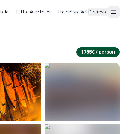
ende
Hitta aktiviteter
Helhetspaket
Din resa
Öppna 
1755
€ /
person