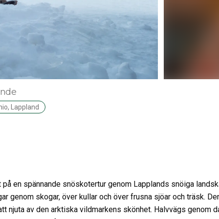
ende
io, Lappland
g ut på en spännande snöskotertur genom Lapplands snöiga landsk
r genom skogar, över kullar och över frusna sjöar och träsk. Den
att njuta av den arktiska vildmarkens skönhet. Halvvägs genom 