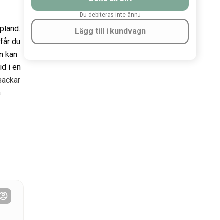
Du debiteras inte ännu
pland.
Lägg till i kundvagn
 får du
en kan
id i en
säckar
a
 ett
att
tt
unki,