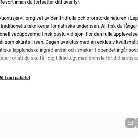
sort innan du fortsätter ditt äventyr.
uontisjärvi, omgivet av den fridfulla och oförstörda naturen i Lap
traditionella teknikerna för nätfiske under isen. All fisk du fångar
tionell veduppvärmd finsk bastu vid sjön. För den fulla upplevels
ål som skurits i isen. Dagen avslutas med en exklusiv kvällsmålt
tiska lappländska ingredienser och smaker. I boendet ingår sov
r för att du ska få i dig tillräckligt med bränsle för ditt arktisk
Allt om paketet
ätter ditt snöskoteräventyr tillbaka till Torassieppi Eco Reindeer
ikoniska arktiska upplevelser. Välj Husky Tour de Torassieppi, där
ppna träsk. Du kör en delad släde och byter förare halvvägs för 
rnativt kan du delta i Local Reindeer Experience, som inkluderar e
renmuseum. Du kan testa dina renskötarfärdigheter med en suop
 3 kilometer lång slädtur genom skogen.