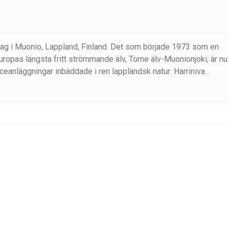
ed ett besök på Arctic Sauna World. Koppla av i fyra bastur med 
sjön Jerisjärvi. Den här blandningen av spännande aktiviteter, kult
tion till Lapplands magi.
retag i Muonio, Lappland, Finland. Det som började 1973 som en
ropas längsta fritt strömmande älv, Torne älv-Muonionjoki, är nu
ceanläggningar inbäddade i ren lappländsk natur: Harriniva
ieppi Eco Reindeer Resort.