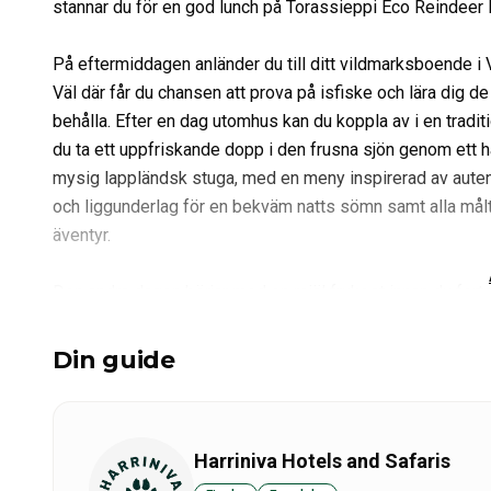
stannar du för en god lunch på Torassieppi Eco Reindeer Re
På eftermiddagen anländer du till ditt vildmarksboende i V
Väl där får du chansen att prova på isfiske och lära dig de 
behålla. Efter en dag utomhus kan du koppla av i en tradi
du ta ett uppfriskande dopp i den frusna sjön genom ett h
mysig lappländsk stuga, med en meny inspirerad av auten
och liggunderlag för en bekväm natts sömn samt alla måltide
äventyr.
Den andra dagen börjar med en rejäl frukost innan du forts
Resort. Efter ännu en utsökt lunch kan du välja mellan två 
team av ivriga huskies drar dig genom snöiga skogar och ö
Din guide
njuta av den fulla upplevelsen av att vara en musher. Alte
besök på en 200 år gammal lappländsk bondgård och ett 
det traditionella lappländska lassot, och njuta av en lugn
Harriniva Hotels and Safaris