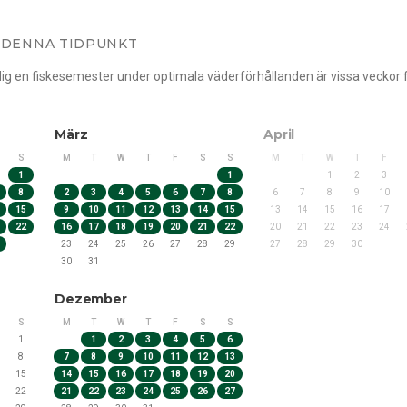
D DENNA TIDPUNKT
a dig en fiskesemester under optimala väderförhållanden är vissa veckor 
März
April
S
M
T
W
T
F
S
S
M
T
W
T
F
1
1
1
2
3
8
2
3
4
5
6
7
8
6
7
8
9
10
15
9
10
11
12
13
14
15
13
14
15
16
17
22
16
17
18
19
20
21
22
20
21
22
23
24
23
24
25
26
27
28
29
27
28
29
30
30
31
Dezember
S
M
T
W
T
F
S
S
1
1
2
3
4
5
6
8
7
8
9
10
11
12
13
15
14
15
16
17
18
19
20
22
21
22
23
24
25
26
27