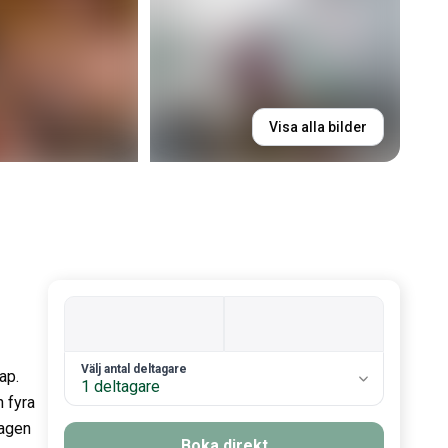
Visa alla bilder
2. Antal gäster
Välj antal deltagare
ap.
1 deltagare
 fyra
dagen
Boka direkt