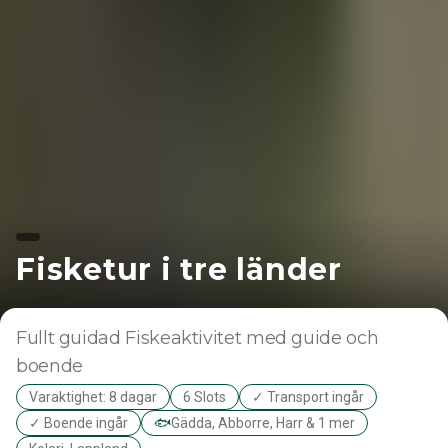
Fisketur i tre länder
Fullt guidad
Fiskeaktivitet med guide och
boende
Varaktighet: 8 dagar
6 Slots
✓ Transport ingår
✓ Boende ingår
🐟
Gädda, Abborre, Harr & 1 mer