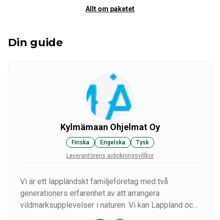
Allt om paketet
Minst 8 nätter
Din guide
Gruppstorlek
:
4-6 personer
OBS! Vänligen boka i god tid på grund av begränsad
boendekapacitet i Norge.
Inkluderar
Boende i dubbelrum
Kylmämaan Ohjelmat Oy
Halvpension
Finska
Engelska
Tysk
Leverantörens avbokningsvillkor
Hyra av båt och utrustning
Vi är ett lappländskt familjeföretag med två
generationers erfarenhet av att arrangera
Guidetjänster och fisketillstånd
vildmarksupplevelser i naturen. Vi kan Lappland och
vill dela med oss av vår kunskap och våra