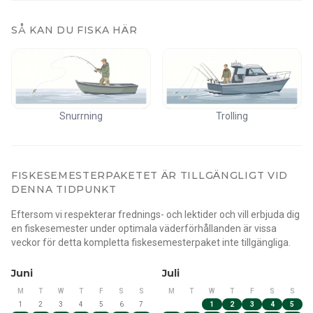
SÅ KAN DU FISKA HÄR
Snurrning
Trolling
FISKESEMESTERPAKETET ÄR TILLGÄNGLIGT VID
DENNA TIDPUNKT
Eftersom vi respekterar frednings- och lektider och vill erbjuda dig
en fiskesemester under optimala väderförhållanden är vissa
veckor för detta kompletta fiskesemesterpaket inte tillgängliga.
Juni
Juli
M
T
W
T
F
S
S
M
T
W
T
F
S
S
1
2
3
4
5
6
7
1
2
3
4
5