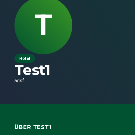
T
Hotel
Test1
adsf
ÜBER
TEST1