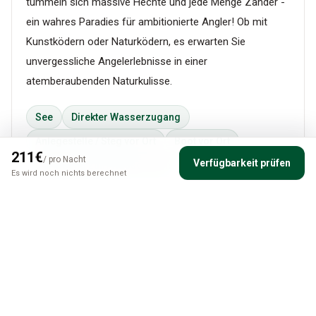
tummeln sich massive Hechte und jede Menge Zander -
ein wahres Paradies für ambitionierte Angler! Ob mit
Kunstködern oder Naturködern, es erwarten Sie
unvergessliche Angelerlebnisse in einer
atemberaubenden Naturkulisse.
See
Direkter Wasserzugang
Anlegestelle / Steg vor Ort
Boot vor Ort
211
€
/
pro Nacht
Verfügbarkeit prüfen
Entfernung zum Wasser: 29m
Es wird noch nichts berechnet
Angeln vor Ort
Uodinselkä bietet hervorragende Angelbedingungen
sowohl zum Werfen als auch zum Schleppangeln. Die
zahlreichen Flachwasserbereiche sind perfekt, um