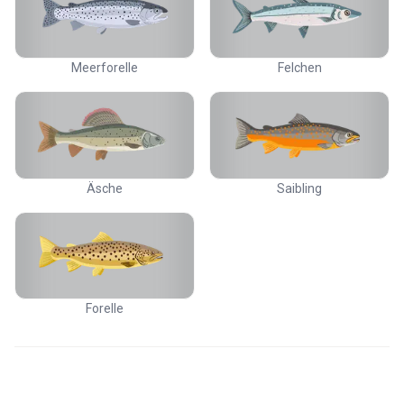
Meerforelle
Felchen
Äsche
Saibling
Forelle