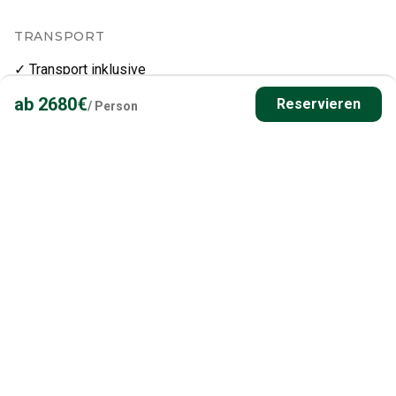
TRANSPORT
✓ Transport inklusive
Transport-Zuschlag
:
Alle Transporte vom und zum
ab
2680
€
Reservieren
/
Person
Flughafen. Kein Aufpreis.