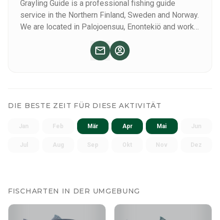
Grayling Guide is a professional fishing guide
für Sie da ist. Alle Ausflüge sind private Ausflüge und die
service in the Northern Finland, Sweden and Norway.
Gruppengröße beträgt 2 Personen. Für eine größere Gruppe
We are located in Palojoensuu, Enontekiö and work
können Sie ein spezielles Angebot anfordern. Es ist auch
in vast area in Lapland.
möglich, Wünsche für das Tagesprogramm zu äußern, da
dieser Ausflug auf Sie zugeschnitten werden kann.
DIE BESTE ZEIT FÜR DIESE AKTIVITÄT
Jan
Feb
Mär
Apr
Mai
Jun
Jul
Aug
Sep
Okt
Nov
Dez
FISCHARTEN IN DER UMGEBUNG