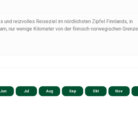
 und reizvolles Reiseziel im nördlichsten Zipfel Finnlands, in
gam, nur wenige Kilometer von der finnisch-norwegischen Grenze
Jun
Jul
Aug
Sep
Okt
Nov