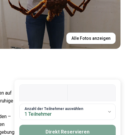
Alle Fotos anzeigen
en auf
 ruhige
2. Anzahl an Gästen
Anzahl der Teilnehmer auswählen
1 Teilnehmer
nden –
den
Direkt Reservieren
mgebung