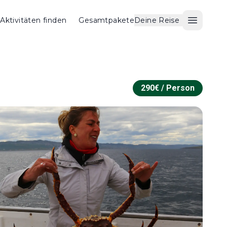
Aktivitäten finden
Gesamtpakete
Deine Reise
Menü ö
290
€ /
Person