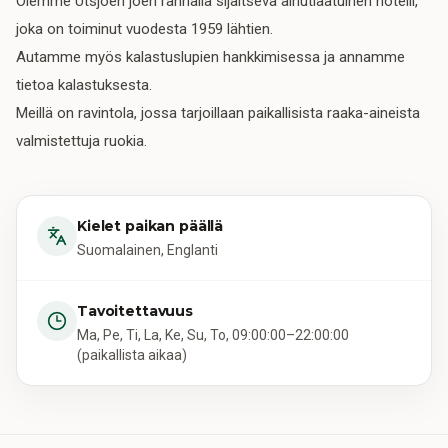
Olemme Utsjoen joen rannalla sijaitseva ainutlaatuinen hotelli,
joka on toiminut vuodesta 1959 lähtien.
Autamme myös kalastuslupien hankkimisessa ja annamme
tietoa kalastuksesta.
Meillä on ravintola, jossa tarjoillaan paikallisista raaka-aineista
valmistettuja ruokia.
Kielet paikan päällä
Suomalainen, Englanti
Tavoitettavuus
Ma, Pe, Ti, La, Ke, Su, To, 09:00:00–22:00:00
(paikallista aikaa)