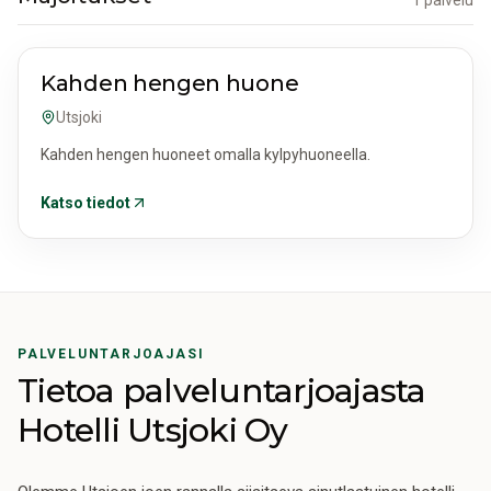
1 palvelu
MAJOITUKSET
Kahden hengen huone
Utsjoki
Kahden hengen huoneet omalla kylpyhuoneella.
Katso tiedot
PALVELUNTARJOAJASI
Tietoa palveluntarjoajasta
Hotelli Utsjoki Oy