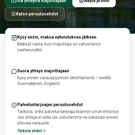
Ota yhteyttä majoittajaan
Näytä profiili
Katso peruutusehdot
Kysy ensin, maksa vahvistuksen jälkeen
Maksat vasta, kun majoittaja on vahvistanut
saatavuuden.
Suora yhteys majoittajaan
Kysy ennen varauspyynnön lähettämistä — kielillä
Suomalainen, Englanti.
Palveluntarjoajan peruutusehdot
Tarkista, onko palveluntarjoaja lisännyt omat ehtonsa.
Jos ehtoja ei vielä ole, selvitämme ne kanssasi ennen
sitovaa varausta.
Tarkista ehdot