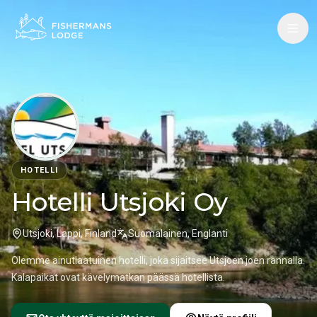
HOTELLI
Hotelli Utsjoki Oy
Utsjoki, Lappi, Finland
Suomalainen, Englanti
Olemme ainutlaatuinen hotelli, joka sijaitsee Utsjoen joen rannalla.
Kalapaikat ovat kävelymatkan päässä hotellista.