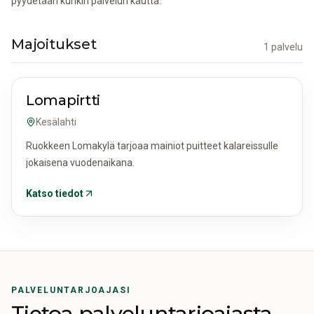
pyydetään kunkin palvelun kautta.
Majoitukset
1 palvelu
MAJOITUKSET
Lomapirtti
Kesälahti
Ruokkeen Lomakylä tarjoaa mainiot puitteet kalareissulle
jokaisena vuodenaikana.
Katso tiedot
PALVELUNTARJOAJASI
Tietoa palveluntarjoajasta