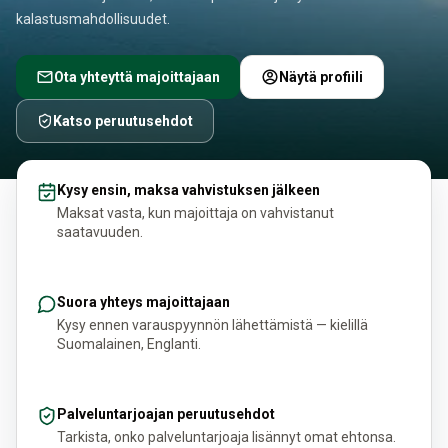
kalastusmahdollisuudet.
Ota yhteyttä majoittajaan
Näytä profiili
Katso peruutusehdot
Kysy ensin, maksa vahvistuksen jälkeen
Maksat vasta, kun majoittaja on vahvistanut
saatavuuden.
Suora yhteys majoittajaan
Kysy ennen varauspyynnön lähettämistä — kielillä
Suomalainen, Englanti.
Palveluntarjoajan peruutusehdot
Tarkista, onko palveluntarjoaja lisännyt omat ehtonsa.