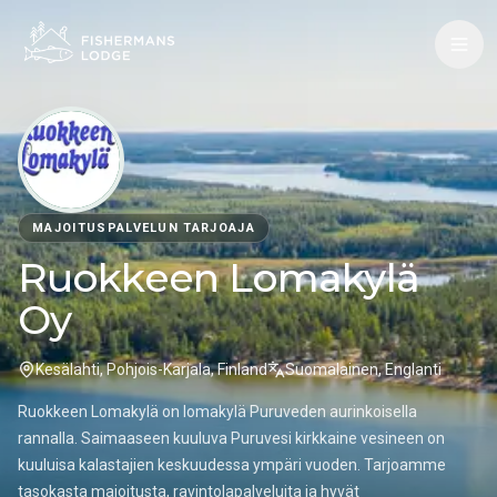
MAJOITUSPALVELUN TARJOAJA
Ruokkeen Lomakylä
Oy
Kesälahti, Pohjois-Karjala, Finland
Suomalainen, Englanti
Ruokkeen Lomakylä on lomakylä Puruveden aurinkoisella
rannalla. Saimaaseen kuuluva Puruvesi kirkkaine vesineen on
kuuluisa kalastajien keskuudessa ympäri vuoden. Tarjoamme
tasokasta majoitusta, ravintolapalveluita ja hyvät