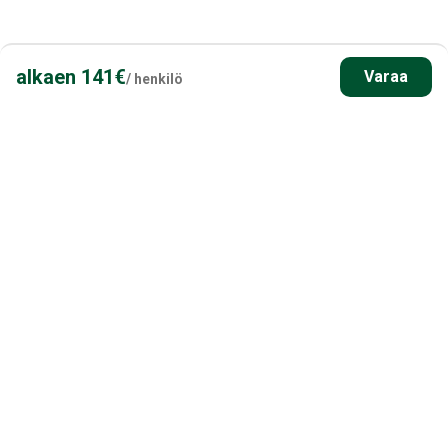
alkaen
141
€
Varaa
/
henkilö
Kaikki muu, mitä sinun on
tiedettävä
MÄÄRÄNPÄÄN TIEDOT
Meeting point:
Meskusvaarantie 66,
93999 Kuusamo
Kaikki yksityiskohdat