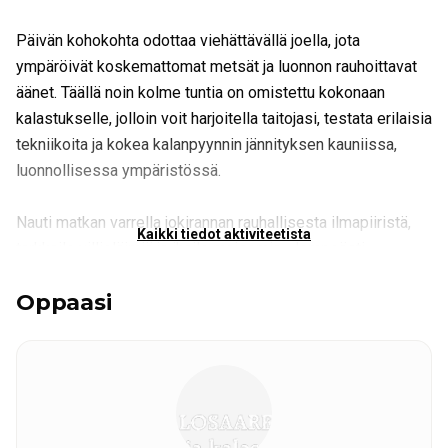
Päivän kohokohta odottaa viehättävällä joella, jota
ympäröivät koskemattomat metsät ja luonnon rauhoittavat
äänet. Täällä noin kolme tuntia on omistettu kokonaan
kalastukselle, jolloin voit harjoitella taitojasi, testata erilaisia
tekniikoita ja kokea kalanpyynnin jännityksen kauniissa,
luonnollisessa ympäristössä.
Nauti matkan varrella jokirannan rauhallisesta ilmapiiristä,
Kaikki tiedot aktiviteetista
tarkkaile villieläimiä ja ihaile maisemia - lempeästi
virtaavasta vedestä ympäröivää metsää heijastaviin
Oppaasi
auringon valaisemiin aaltoihin. Jokainen hetki on suunniteltu
yhdistämään sinut luontoon samalla kun hiot
perhokalastustaitojasi.
Tämä kokemus sopii täydellisesti aloittelijoille, jotka
haluavat oppia, sekä kalastajille, jotka haluavat syventää