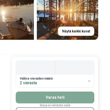
Näytä kaikki kuvat
2. Valitse vieraiden määrä
Valitse vieraiden määrä
2 vierasta
Varaa heti
Sinua ei veloiteta vielä