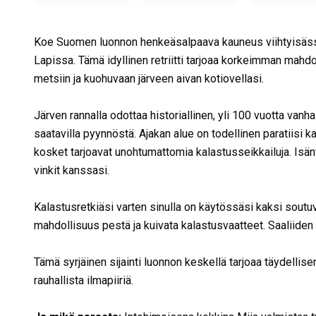
Koe Suomen luonnon henkeäsalpaava kauneus viihtyisässä,
Lapissa. Tämä idyllinen retriitti tarjoaa korkeimman ma
metsiin ja kuohuvaan järveen aivan kotiovellasi.
Järven rannalla odottaa historiallinen, yli 100 vuotta va
saatavilla pyynnöstä. Ajakan alue on todellinen paratiisi kalas
kosket tarjoavat unohtumattomia kalastusseikkailuja. Isäntä
vinkit kanssasi.
Kalastusretkiäsi varten sinulla on käytössäsi kaksi sou
mahdollisuus pestä ja kuivata kalastusvaatteet. Saaliiden 
Tämä syrjäinen sijainti luonnon keskellä tarjoaa täydellis
rauhallista ilmapiiriä.