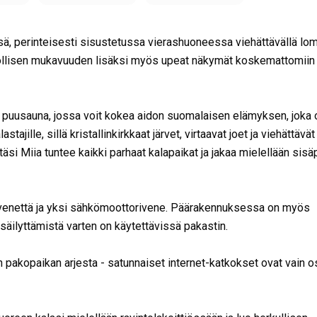
 perinteisesti sisustetussa vierashuoneessa viehättävällä loma
hdollisen mukavuuden lisäksi myös upeat näkymät koskemattomiin
nha puusauna, jossa voit kokea aidon suomalaisen elämyksen, joka 
tajille, sillä kristallinkirkkaat järvet, virtaavat joet ja viehättävät
si Miia tuntee kaikki parhaat kalapaikat ja jakaa mielellään sisäp
tuvenettä ja yksi sähkömoottorivene. Päärakennuksessa on myös
säilyttämistä varten on käytettävissä pakastin.
en pakopaikan arjesta - satunnaiset internet-katkokset ovat vain o