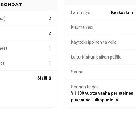
ISKOHDAT
Lämmitys
Keskuslämm
x.)
2
Kuuma vesi
2
Käyttökelpoinen talvella
eet
1
Laituri/laituri paikan päällä
et
1
Sauna
Sisällä
Saunan tiedot
Yli 100 vuotta vanha perinteinen
puusauna | ulkopuolella