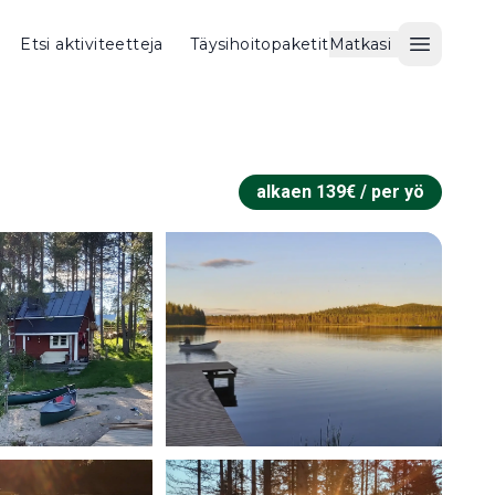
Etsi aktiviteetteja
Täysihoitopaketit
Matkasi
Avaa val
alkaen
139
€ /
per yö