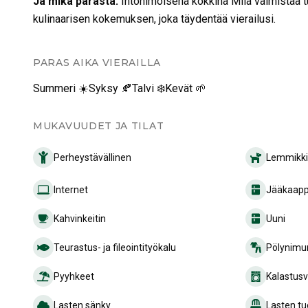
Ja mikä parasta
:
Intohimoisena kokkina Miia valmistaa tu
kulinaarisen kokemuksen, joka täydentää vierailusi.
PARAS AIKA VIERAILLA
Summeri ☀️
Syksy 🍂
Talvi ❄️
Kevät 🌱
MUKAVUUDET JA TILAT
Perheystävällinen
Lemmikkie
Internet
Jääkaapp
Kahvinkeitin
Uuni
Teurastus- ja fileointityökalu
Pölynimur
Pyyhkeet
Kalastusv
Lasten sänky
Lasten tu