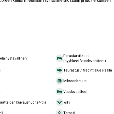
oreen kalasi mielellään ravintolakeittiössään ja luo herkullisen
Perustarvikkeet
läinystävällinen
(pyyhkeet/vuodevaatteet)
i
Teurastus / fileointialue sisällä
Mikroaaltouuni
i
Vuodevaatteet
aatteiden kuivaushuone/-tila
WiFi
oli
Terassi