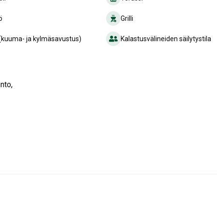
ö
Grilli
(kuuma- ja kylmäsavustus)
Kalastusvälineiden säilytystila
nto,