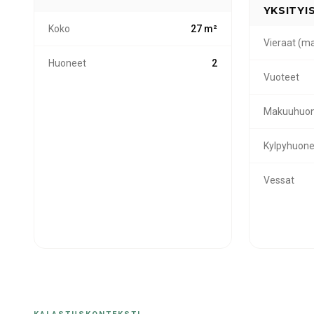
YKSITY
Koko
27 m²
Vieraat (ma
Huoneet
2
Vuoteet
Makuuhuon
Kylpyhuone
Vessat