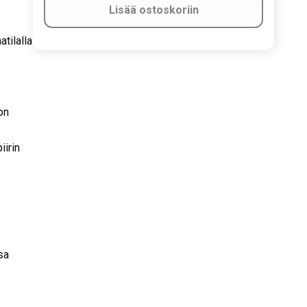
Lisää ostoskoriin
tilalla
on
iirin
sa