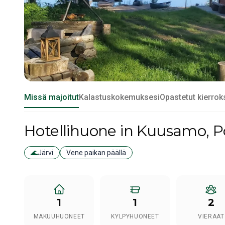
Missä majoitut
Kalastuskokemuksesi
Opastetut kierrok
Hotellihuone
in Kuusamo
, 
🌊
Järvi
Vene paikan päällä
1
1
2
MAKUUHUONEET
KYLPYHUONEET
VIERAAT