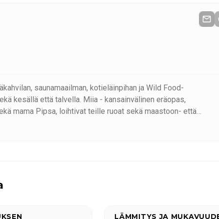
säkahvilan, saunamaailman, kotieläinpihan ja Wild Food-
ella. Miia - kansainvälinen eräopas,
ekä mama Pipsa, loihtivat teille ruoat sekä maastoon- että
a
UKSEN
LÄMMITYS JA MUKAVUUD