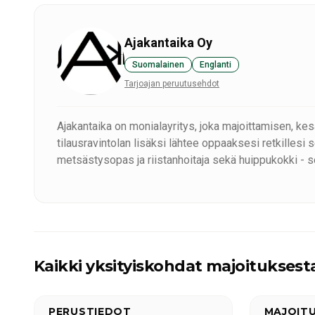
Ajakantaika Oy
Suomalainen
Englanti
Tarjoajan peruutusehdot
Ajakantaika on monialayritys, joka majoittamisen, ke
tilausravintolan lisäksi lähtee oppaaksesi retkillesi sekä kesällä että talv
metsästysopas ja riistanhoitaja sekä huippukokki - s
huippuravintolaamme!
Kaikki yksityiskohdat majoituksest
PERUSTIEDOT
MAJOIT