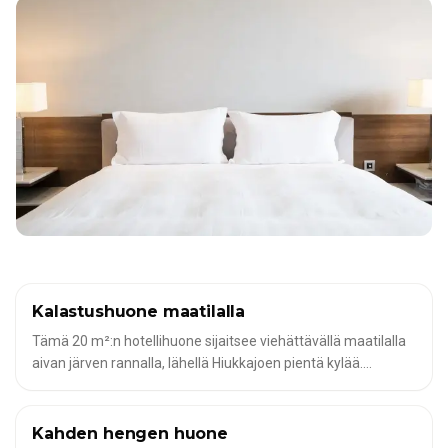
Kalastushuone maatilalla
✦
HOTELLIHUONEET JA MODERNIT HUONEISTOT KALASTAJILLE
Tämä 20 m²:n hotellihuone sijaitsee viehättävällä maatilalla
aivan järven rannalla, lähellä Hiukkajoen pientä kylää.
Majoituspaikka tarjoaa kaiken, mitä kalastajat ja
luonnonystävät tarvitsevat: aamiainen ja vuokra-auto ovat
saatavilla pyynnöstä, ja saunan voi varata lisäksi.
Kahden hengen huone
✦
HOTELLIHUONEET JA MODERNIT HUONEISTOT KALASTAJILLE