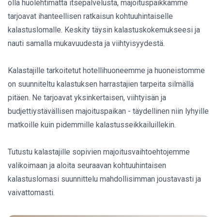
olla huolehtimatta itsepalvelusta, majoituspaikkamme
tarjoavat ihanteellisen ratkaisun kohtuuhintaiselle
kalastuslomalle. Keskity täysin kalastuskokemukseesi ja
nauti samalla mukavuudesta ja viihtyisyydestä.
Kalastajille tarkoitetut hotellihuoneemme ja huoneistomme
on suunniteltu kalastuksen harrastajien tarpeita silmällä
pitäen. Ne tarjoavat yksinkertaisen, viihtyisän ja
budjettiystävällisen majoituspaikan - täydellinen niin lyhyille
matkoille kuin pidemmille kalastusseikkailuillekin.
Tutustu kalastajille sopivien majoitusvaihtoehtojemme
valikoimaan ja aloita seuraavan kohtuuhintaisen
kalastuslomasi suunnittelu mahdollisimman joustavasti ja
vaivattomasti.