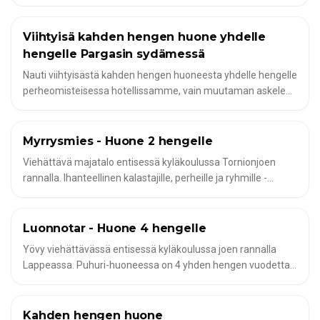
kylpyhuoneella. Sijaitsee toisessa kerroksessa, josta on
pääsy jaettuun keittiöön.
Viihtyisä kahden hengen huone yhdelle
✦
HOTELLIHUONEET JA MODERNIT HUONEISTOT KALASTAJILLE
hengelle Pargasin sydämessä
Nauti viihtyisästä kahden hengen huoneesta yhdelle hengelle
perheomisteisessa hotellissamme, vain muutaman askeleen
päässä satamasta. Hotellimme sijaitsee 24 km:n päässä
Turusta, ja se tarjoaa puutarhan, terassin, baarin ja
ravintolan, jossa on päivittäin vaihtuva ruokalista.
Myrrysmies - Huone 2 hengelle
✦
HOTELLIHUONEET JA MODERNIT HUONEISTOT KALASTAJILLE
Mannermainen aamiainen sisältyy hintaan. Tutustu Suomen
Viehättävä majatalo entisessä kyläkoulussa Tornionjoen
saaristoon ja koe intohimomme hyvää ruokaa ja palvelua
rannalla. Ihanteellinen kalastajille, perheille ja ryhmille -
kohtaan!
viihtyisät huoneet, yhteinen sauna ja aito lappilainen
tunnelma.
Luonnotar - Huone 4 hengelle
✦
HOTELLIHUONEET JA MODERNIT HUONEISTOT KALASTAJILLE
Yövy viehättävässä entisessä kyläkoulussa joen rannalla
Lappeassa. Puhuri-huoneessa on 4 yhden hengen vuodetta
ja parvi, jossa on lisävuode - ihanteellinen perheille tai pienille
ryhmille. Käytettävissä on yhteiset suihkut, wc:t ja
päivittäinen saunan käyttöoikeus. Vuodevaatteet ja pyyhkeet
Kahden hengen huone
✦
HOTELLIHUONEET JA MODERNIT HUONEISTOT KALASTAJILLE