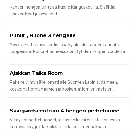
sisältyvät hintaan.
Kahden hengen viihtyisä huone Kangaskodilla. Sisältää
liinavaatteet ja pyyhkeet.
Puhuri, Huone 3 hengelle
✦
HOTELLIHUONEET JA MODERNIT HUONEISTOT KALASTAJILLE
Yövy viehättävässä entisessä kyläkoulussa joen rannalla
Lappeassa. Puhuri-huoneessa on 3 yhden hengen vuodetta
ja parvi, jossa on lisävuode - ihanteellinen perheille tai pienille
ryhmille. Käytettävissä on yhteiset suihkut, wc:t ja
päivittäinen saunan käyttöoikeus. Vuodevaatteet ja pyyhkeet
Ajakkan Taika Room
✦
HOTELLIHUONEET JA MODERNIT HUONEISTOT KALASTAJILLE
sisältyvät hintaan.
Pakene viihtyisälle lomatilalle Suomen Lapin sydämeen,
koskemattomien järvien ja koskemattomien metsien
ympäröimänä. Nauti perinteisestä majoituksesta,
historiallisesta puusaunasta ja unohtumattomista
kalastusseikkailuista. Kaksi soutuvenettä ja yksi
Skärgardscentrum 4 hengen perhehuone
✦
HOTELLIHUONEET JA MODERNIT HUONEISTOT KALASTAJILLE
sähkömoottorivene ovat käytettävissä retkiäsi varten. Isäntä
Viihtyisät perhehuoneet, joissa on kaksi erillistä sänkyä ja
Miia, intohimoinen kokki, jopa valmistaa sinulle tuoretta
kerrossänky, joista kaikista on kaunis merinäköala.
kalaa, jotta saat todellisen maun Suomesta. Koe luonto
puhtaimmillaan - rauhallinen, syrjäinen ja henkeäsalpaavan