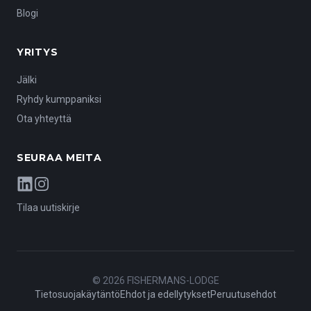
yksinkertaisuutta ja edullisuutta, nämä huoneet ovat
Blogi
täydellinen valinta!
YRITYS
Jälki
Ryhdy kumppaniksi
Ota yhteyttä
SEURAA MEITA
LinkedIn
Instagram
Tilaa uutiskirje
©
2026
FISHERMANS-LODGE
Tietosuojakäytäntö
Ehdot ja edellytykset
Peruutusehdot