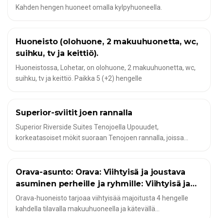
Käytettävissäsi on vene, laituri, luiska ja sisä- ja ulkotiloissa
Kahden hengen huoneet omalla kylpyhuoneella.
olevat fileointitilat. Täällä voi kalastaa haukea, ahventa, lohta
ja paljon muuta ympäri vuoden. Huoneessa on Wi-Fi, TV,
jääkaappi, mikroaaltouuni ja kahvinkeitin. Majoituspaikka on
Huoneisto (olohuone, 2 makuuhuonetta, wc,
✦
HOTELLIHUONEET JA MODERNIT HUONEISTOT KALASTAJILLE
perhe- ja lemmikkiystävällinen - aito suomalainen kokemus
suihku, tv ja keittiö).
aivan veden äärellä!
Huoneistossa, Lohetar, on olohuone, 2 makuuhuonetta, wc,
suihku, tv ja keittiö. Paikka 5 (+2) hengelle
Superior-sviitit joen rannalla
✦
HOTELLIHUONEET JA MODERNIT HUONEISTOT KALASTAJILLE
Superior Riverside Suites Tenojoella Upouudet,
korkeatasoiset mökit suoraan Tenojoen rannalla, joissa
yhdistyvät moderni mukavuus ja ripaus paikallista arktista
ylellisyyttä. Nauti panoraamanäkymistä pohjoiseen taivaalle,
omasta saunasta, takasta ja jokirannan terassista -
Orava-asunto: Orava: Viihtyisä ja joustava
✦
HOTELLIHUONEET JA MODERNIT HUONEISTOT KALASTAJILLE
täydellinen paikka kokea keskiyön aurinko tai revontulet
asuminen perheille ja ryhmille: Viihtyisä ja
kaikessa rauhassa.
joustava asuminen perheille ja ryhmille
Orava-huoneisto tarjoaa viihtyisää majoitusta 4 hengelle
kahdella tilavalla makuuhuoneella ja kätevällä