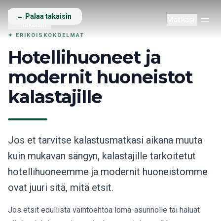
Back
Palaa
←
Palaa takaisin
Matkasi
Ava
takaisin
✦
ERIKOISKOKOELMAT
Hotellihuoneet ja
modernit huoneistot
kalastajille
Jos et tarvitse kalastusmatkasi aikana muuta
kuin mukavan sängyn, kalastajille tarkoitetut
hotellihuoneemme ja modernit huoneistomme
ovat juuri sitä, mitä etsit.
Jos etsit edullista vaihtoehtoa loma-asunnolle tai haluat