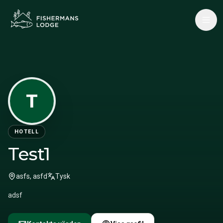
T
HOTELL
Test1
asfs, asfd
Tysk
adsf