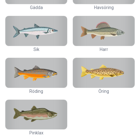
Gädda
Havsöring
Sik
Harr
Röding
Öring
Pinklax