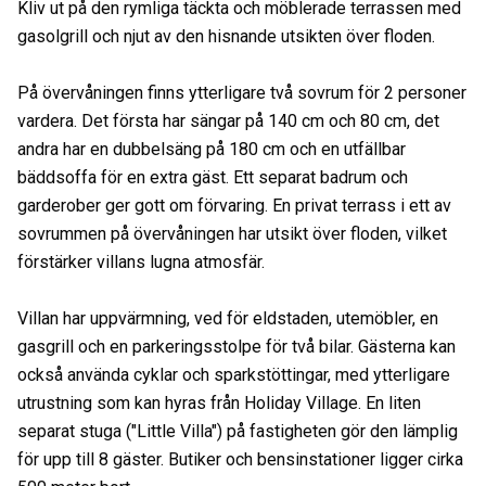
Kliv ut på den rymliga täckta och möblerade terrassen med
gasolgrill och njut av den hisnande utsikten över floden.
På övervåningen finns ytterligare två sovrum för 2 personer
vardera. Det första har sängar på 140 cm och 80 cm, det
andra har en dubbelsäng på 180 cm och en utfällbar
bäddsoffa för en extra gäst. Ett separat badrum och
garderober ger gott om förvaring. En privat terrass i ett av
sovrummen på övervåningen har utsikt över floden, vilket
förstärker villans lugna atmosfär.
Villan har uppvärmning, ved för eldstaden, utemöbler, en
gasgrill och en parkeringsstolpe för två bilar. Gästerna kan
också använda cyklar och sparkstöttingar, med ytterligare
utrustning som kan hyras från Holiday Village. En liten
separat stuga ("Little Villa") på fastigheten gör den lämplig
för upp till 8 gäster. Butiker och bensinstationer ligger cirka