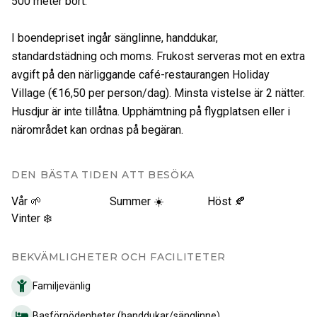
500 meter bort.
I boendepriset ingår sänglinne, handdukar,
standardstädning och moms. Frukost serveras mot en extra
avgift på den närliggande café-restaurangen Holiday
Village (€16,50 per person/dag). Minsta vistelse är 2 nätter.
Husdjur är inte tillåtna. Upphämtning på flygplatsen eller i
närområdet kan ordnas på begäran.
DEN BÄSTA TIDEN ATT BESÖKA
Vår 🌱
Summer ☀️
Höst 🍂
Vinter ❄️
BEKVÄMLIGHETER OCH FACILITETER
Familjevänlig
Basförnödenheter (handdukar/sänglinne)