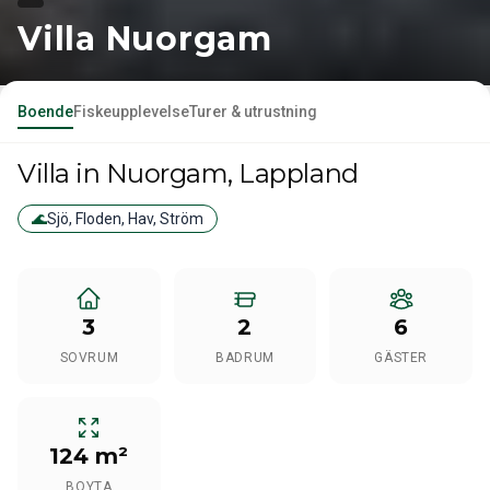
Villa Nuorgam
Boende
Fiskeupplevelse
Turer & utrustning
Villa
in Nuorgam
, Lappland
🌊
Sjö, Floden, Hav, Ström
3
2
6
SOVRUM
BADRUM
GÄSTER
124 m²
BOYTA