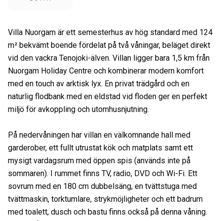
Villa Nuorgam är ett semesterhus av hög standard med 124
m² bekvämt boende fördelat på två våningar, beläget direkt
vid den vackra Tenojoki-älven. Villan ligger bara 1,5 km från
Nuorgam Holiday Centre och kombinerar modern komfort
med en touch av arktisk lyx. En privat trädgård och en
naturlig flodbank med en eldstad vid floden ger en perfekt
miljö för avkoppling och utomhusnjutning.
På nedervåningen har villan en välkomnande hall med
garderober, ett fullt utrustat kök och matplats samt ett
mysigt vardagsrum med öppen spis (används inte på
sommaren). I rummet finns TV, radio, DVD och Wi-Fi. Ett
sovrum med en 180 cm dubbelsäng, en tvättstuga med
tvättmaskin, torktumlare, strykmöjligheter och ett badrum
med toalett, dusch och bastu finns också på denna våning.