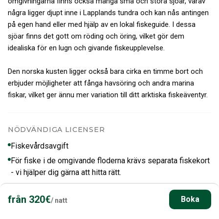
omgivningarna finns också många små och stora sjöar, varav
några ligger djupt inne i Lapplands tundra och kan nås antingen
på egen hand eller med hjälp av en lokal fiskeguide. I dessa
sjöar finns det gott om röding och öring, vilket gör dem
idealiska för en lugn och givande fiskeupplevelse.
Den norska kusten ligger också bara cirka en timme bort och
erbjuder möjligheter att fånga havsöring och andra marina
fiskar, vilket ger ännu mer variation till ditt arktiska fiskeäventyr.
NÖDVÄNDIGA LICENSER
Fiskevårdsavgift
För fiske i de omgivande floderna krävs separata fiskekort
- vi hjälper dig gärna att hitta rätt.
från
320
€
Boka
/
natt