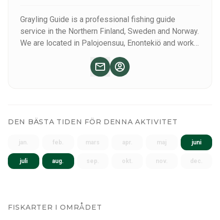
Grayling Guide is a professional fishing guide
service in the Northern Finland, Sweden and Norway.
We are located in Palojoensuu, Enontekiö and work
in vast area in Lapland.
DEN BÄSTA TIDEN FÖR DENNA AKTIVITET
jan.
feb.
mars
apr.
maj
juni
juli
aug.
sep.
okt.
nov.
dec.
FISKARTER I OMRÅDET