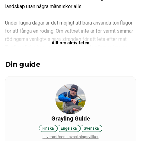
landskap utan några människor alls.
Under lugna dagar är det möjligt att bara använda torrflugor
för att fånga en röding. Om vattnet inte är för varmt simmar
rödingarna vanligtvis nära stranden för att leta efter mat.
Allt om aktiviteten
Torrflugefiske kan vara riktigt spännande när man kan se
fiskarna simma i det kristallklara vattnet. Du kan också
Din guide
använda spinnspö om du vill.
Din quide är en professionell fiskeguide och han är där bara
för dig. Alla resor är privata resor och priset gäller för 2
personer. För en större grupp kan du be om ett erbjudande.
Grayling Guide
Finska
Engelska
Svenska
Leverantörens avbokningsvillkor