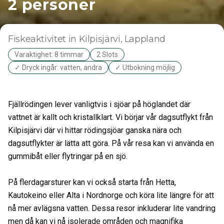
2 personer
Fiskeaktivitet
in Kilpisjärvi
, Lappland
Varaktighet: 8 timmar
2 Slots
✓ Dryck ingår: vatten, andra
✓ Utbokning möjlig
Fjällrödingen lever vanligtvis i sjöar på höglandet där
vattnet är kallt och kristallklart. Vi börjar vår dagsutflykt från
Kilpisjärvi där vi hittar rödingsjöar ganska nära och
dagsutflykter är lätta att göra. På vår resa kan vi använda en
gummibåt eller flytringar på en sjö.
På flerdagarsturer kan vi också starta från Hetta,
Kautokeino eller Alta i Nordnorge och köra lite längre för att
nå mer avlägsna vatten. Dessa resor inkluderar lite vandring
men då kan vi nå isolerade områden och magnifika