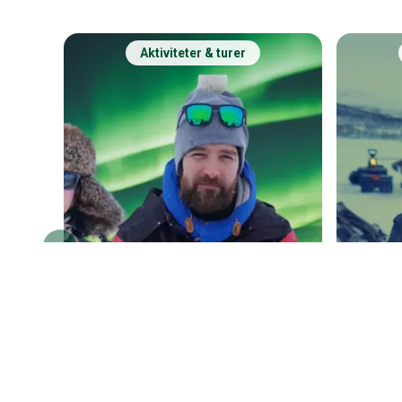
Aktiviteter & turer
Previous slide
KILPISJÄRVI
Isfiske och norrsken, 4
KILPISJ