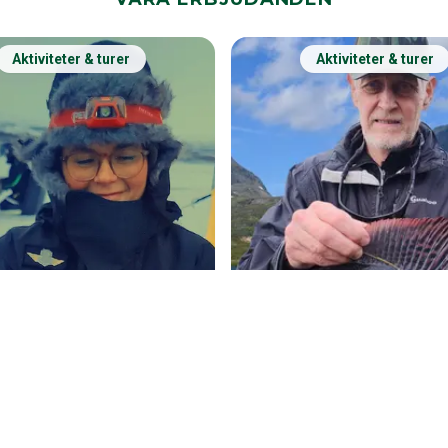
Aktiviteter & turer
Aktiviteter & turer
KILPISJÄRVI
Lapland Grand Sla
ÄRVI