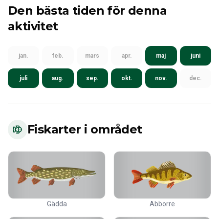
Den bästa tiden för denna
aktivitet
jan.
feb.
mars
apr.
maj
juni
juli
aug.
sep.
okt.
nov.
dec.
Fiskarter i området
Gädda
Abborre