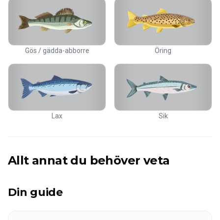
Gös / gädda-abborre
Öring
Lax
Sik
Allt annat du behöver veta
Din guide