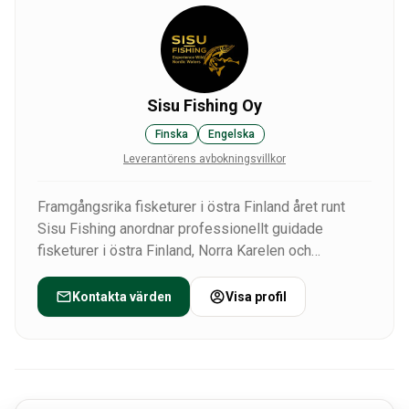
Sisu Fishing Oy
Finska
Engelska
Leverantörens avbokningsvillkor
Framgångsrika fisketurer i östra Finland året runt
Sisu Fishing anordnar professionellt guidade
fisketurer i östra Finland, Norra Karelen och
Sjölandet. De magnifika sjöarna i Norra Karelen –
Höytiäinen, Pyhäselkä, Viinijärvi och Pielinen –
Kontakta värden
Visa profil
erbjuder utmärkta förutsättningar för fiske efter
gädda, abborre, gös och harr året runt.
Vi anordnar mångsidiga fisketurer på sommaren och
vintern, öutflykter och fiskekurser för både vuxna