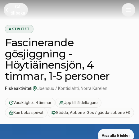
Gå
tillbaka
AKTIVITET
Fascinerande
gösjiggning -
Höytiäinensjön, 4
timmar, 1-5 personer
Fiskeaktivitet
i
Joensuu / Kontiolahti, Norra Karelen
Varaktighet: 4 timmar
Upp till 5 deltagare
Kan bokas privat
Gädda, Abborre, Gös / gädda-abborre +3
Visa alla 6 bilder