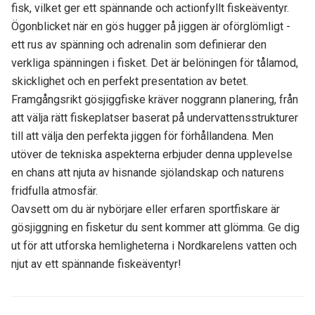
fisk, vilket ger ett spännande och actionfyllt fiskeäventyr.
Ögonblicket när en gös hugger på jiggen är oförglömligt -
ett rus av spänning och adrenalin som definierar den
verkliga spänningen i fisket. Det är belöningen för tålamod,
skicklighet och en perfekt presentation av betet.
Framgångsrikt gösjiggfiske kräver noggrann planering, från
att välja rätt fiskeplatser baserat på undervattensstrukturer
till att välja den perfekta jiggen för förhållandena. Men
utöver de tekniska aspekterna erbjuder denna upplevelse
en chans att njuta av hisnande sjölandskap och naturens
fridfulla atmosfär.
Oavsett om du är nybörjare eller erfaren sportfiskare är
gösjiggning en fisketur du sent kommer att glömma. Ge dig
ut för att utforska hemligheterna i Nordkarelens vatten och
njut av ett spännande fiskeäventyr!