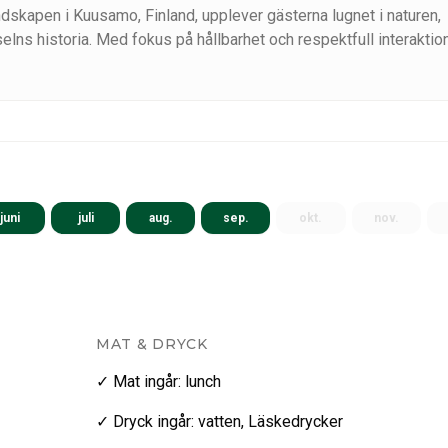
ndskapen i Kuusamo, Finland, upplever gästerna lugnet i naturen,
ötselns historia. Med fokus på hållbarhet och respektfull interaktio
lser som lyfter fram Nordens skönhet och traditioner.
juni
juli
aug.
sep.
okt.
nov.
MAT & DRYCK
✓ Mat ingår
:
lunch
✓ Dryck ingår
:
vatten
,
Läskedrycker