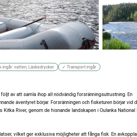
 ingår: vatten, Läskedrycker
✓ Transport ingår
jt av att samla ihop all nödvändig forsränningsutrustning. En
ännande äventyret börjar. Forsränningen och fisketuren börjar vid 
 Kitka River, genom de hisnande landskapen i Oulanka National 
tser, vilket ger exklusiva möjligheter att fånga fisk. En avkoppl