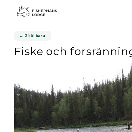
←
Gå tillbaka
Fiske och forsrännin