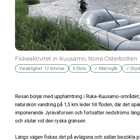
Fiskeaktivitet
in Kuusamo
, Norra Österbotten
Varaktighet: 12 timmar
6 Slots
✓ Mat ingår
✓ Dryck
Resan börjar med upphämtning i Ruka-Kuusamo-området, föl
naturskön vandring på 1,5 km leder till floden, där det sp
imponerande Jyräväforsen och fortsätter nedströms längs
och slutar vid den ryska gränsen.
Längs vägen fiskas det på avlägsna och sällan besökta pla