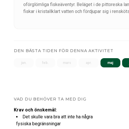
oförglömliga fiskeäventyr. Beläget i de pittoreska la
fiskar i kristallklart vatten och fördjupar sig i rensk
med natur och djur erbjuder vi skräddarsydda uppleve
DEN BÄSTA TIDEN FÖR DENNA AKTIVITET
jan.
feb.
mars
apr.
maj
VAD DU BEHÖVER TA MED DIG
Krav och önskemål
:
Det skulle vara bra att inte ha några
fysiska begränsningar