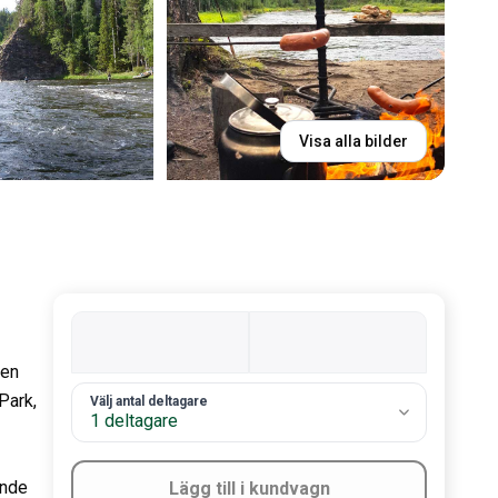
Visa alla bilder
den
Park,
2. Antal gäster
Välj antal deltagare
1 deltagare
ande
Lägg till i kundvagn