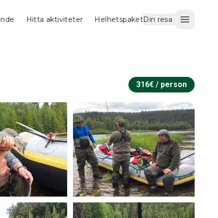
ende
Hitta aktiviteter
Helhetspaket
Din resa
Öppna 
316
€ /
person