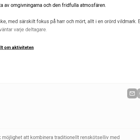
uta av omgivningarna och den fridfulla atmosfären.
ske, med särskilt fokus på harr och mört, allt i en orörd vildmark. 
väntar varje deltagare.
llt om aktiviteten
 möjlighet att kombinera traditionellt renskötselliv med