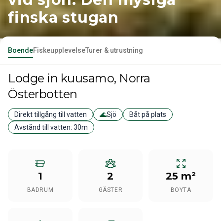
finska stugan
Boende
Fiskeupplevelse
Turer & utrustning
Lodge
in kuusamo
, Norra
Österbotten
Direkt tillgång till vatten
🌊
Sjö
Båt på plats
Avstånd till vatten:
30m
1
2
25 m²
BADRUM
GÄSTER
BOYTA