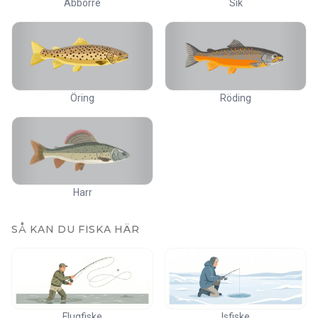
Abborre
Sik
Öring
Röding
Harr
SÅ KAN DU FISKA HÄR
Flugfiske
Isfiske