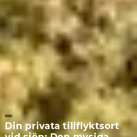
Din privata tillflyktsort
vid sjön: Den mysiga