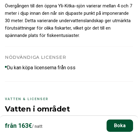
Övergången till den öppna Yli-Kitka-sjön varierar mellan 4 och 7
meter i djup innan den når sin djupaste punkt på imponerande
30 meter. Detta varierande undervattenslandskap ger utmärkta
förutsättningar för olika fiskarter, vilket gör det till en
spännande plats för fiskeentusiaster.
NÖDVÄNDIGA LICENSER
Du kan köpa licenserna från oss
VATTEN & LICENSER
Vatten i området
Vilka vatten finns nära, vem utfärdar licenserna och vilka
från
163
€
Boka
/
natt
begränsningar gäller just här - direkt från Finlands offentliga
datakällor.