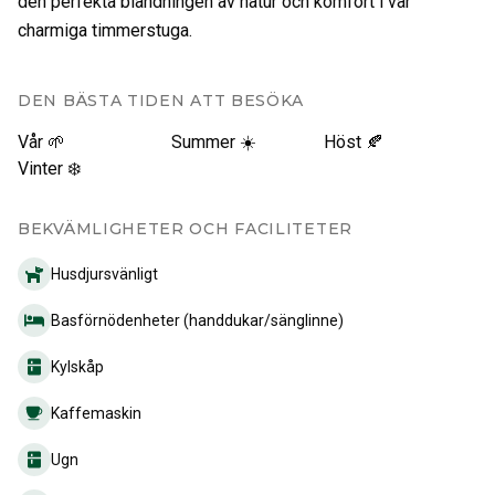
den perfekta blandningen av natur och komfort i vår
charmiga timmerstuga.
DEN BÄSTA TIDEN ATT BESÖKA
Vår 🌱
Summer ☀️
Höst 🍂
Vinter ❄️
BEKVÄMLIGHETER OCH FACILITETER
Husdjursvänligt
Basförnödenheter (handdukar/sänglinne)
Kylskåp
Kaffemaskin
Ugn