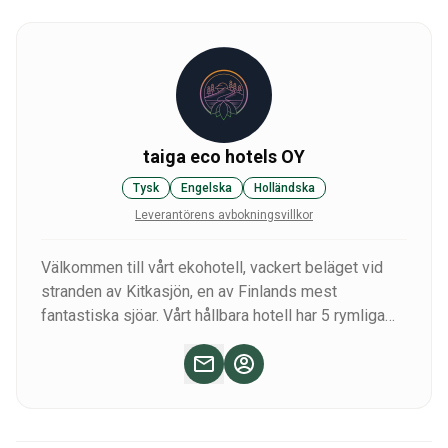
taiga eco hotels OY
Tysk
Engelska
Holländska
Leverantörens avbokningsvillkor
Välkommen till vårt ekohotell, vackert beläget vid
stranden av Kitkasjön, en av Finlands mest
fantastiska sjöar. Vårt hållbara hotell har 5 rymliga
lägenheter, 2 bekväma rum och möjlighet till
sommarcamping. Det är den perfekta destinationen
för fiskeentusiaster, med tillgång till en motorbåt
och en roddbåt, och även perfekt som gruppboende.
Vi tillhandahåller full service från A till Ö för att göra