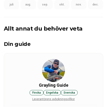
juli
aug.
sep.
okt.
nov.
dec.
Allt annat du behöver veta
Din guide
Grayling Guide
Finska
Engelska
Svenska
Leverantörens avbokningsvillkor