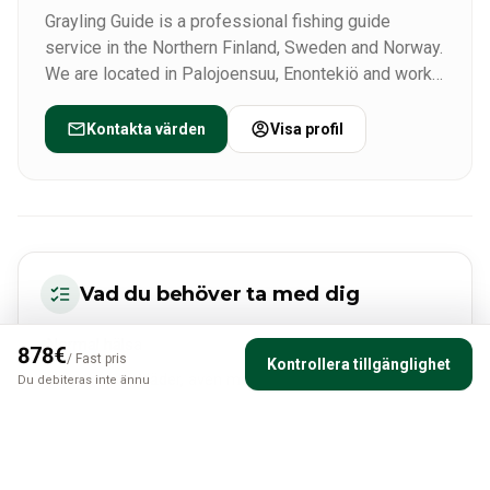
Grayling Guide is a professional fishing guide
service in the Northern Finland, Sweden and Norway.
We are located in Palojoensuu, Enontekiö and work
in vast area in Lapland.
Kontakta värden
Visa profil
Vad du behöver ta med dig
Normal hälsa
878
€
/
Fast pris
Kontrollera tillgänglighet
Varma vinterkläder, även möjligt att hyra
Du debiteras inte ännu
Mat & dryck