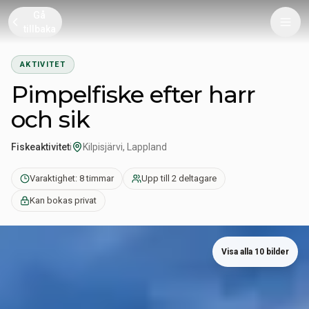
Gå
tillbaka
AKTIVITET
Pimpelfiske efter harr
och sik
Fiskeaktivitet
i
Kilpisjärvi, Lappland
Varaktighet: 8 timmar
Upp till 2 deltagare
Kan bokas privat
Visa alla 10 bilder