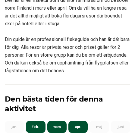
Det här är en fisketur som du inte får missa om du besöker
norra Finland i mars eller april. Om du vill ha en längre resa
är det alltid möjligt att boka flerdagarsresor där boendet
sker på hotell eller i stuga.
Din quide är en professionell fiskeguide och han är där bara
för dig. Alla resor är privata resor och priset gäller för 2
personer. För en större grupp kan du be om ett erbjudande.
Och du kan också be om upphämtning från flygplatsen eller
tågstationen om det behövs.
Den bästa tiden för denna
aktivitet
jan.
feb.
mars
apr.
maj
juni