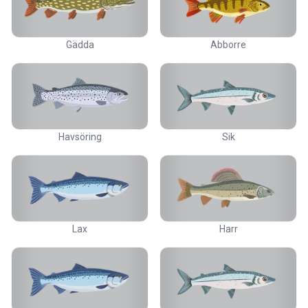
Gädda
Abborre
Havsöring
Sik
Lax
Harr