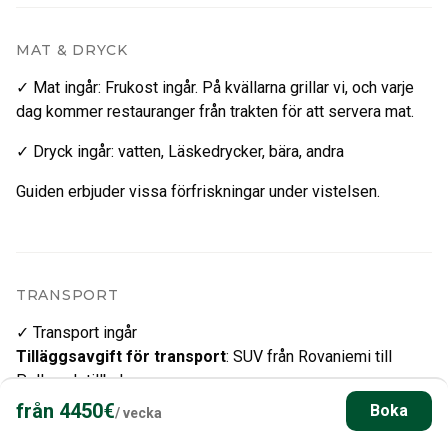
MAT & DRYCK
✓ Mat ingår
:
Frukost ingår. På kvällarna grillar vi, och varje
dag kommer restauranger från trakten för att servera mat.
✓ Dryck ingår
:
vatten
,
Läskedrycker
,
bära
,
andra
Guiden erbjuder vissa förfriskningar under vistelsen.
TRANSPORT
✓ Transport ingår
Tilläggsavgift för transport
:
SUV från Rovaniemi till
Pello och tillbaka
från
4450
€
Boka
/
vecka