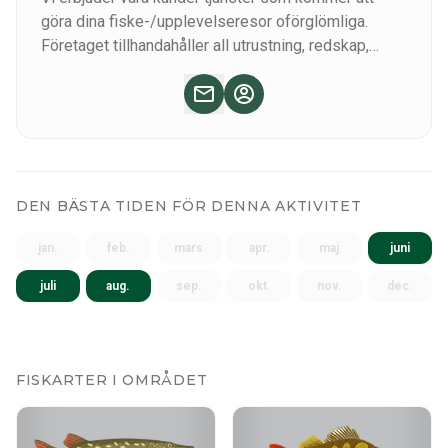
göra dina fiske-/upplevelseresor oförglömliga.
Företaget tillhandahåller all utrustning, redskap,
boende och framför allt sin kunskap till dig i din
strävan efter en fiske- och äventyrsupplevelse.
DEN BÄSTA TIDEN FÖR DENNA AKTIVITET
jan.
feb.
mars
apr.
maj
juni
juli
aug.
sep.
okt.
nov.
dec.
FISKARTER I OMRÅDET