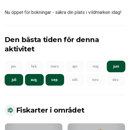
Nu öppet för bokningar - säkra din plats i vildmarken idag!
Den bästa tiden för denna
aktivitet
jan.
feb.
mars
apr.
maj
juni
juli
aug.
sep.
okt.
nov.
dec.
Fiskarter i området