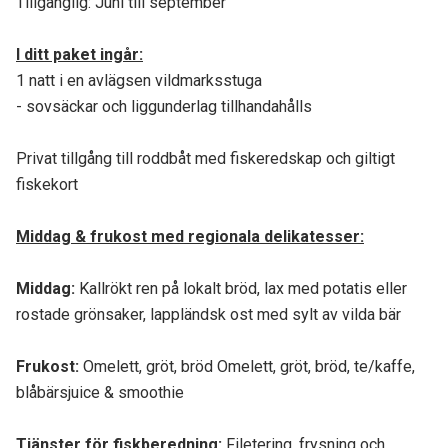
Tillgänglig: Juni till september
I ditt paket ingår:
1 natt i en avlägsen vildmarksstuga
- sovsäckar och liggunderlag tillhandahålls
Privat tillgång till roddbåt med fiskeredskap och giltigt
fiskekort
Middag & frukost med regionala delikatesser:
Middag
:
Kallrökt ren på lokalt bröd, lax med potatis eller
rostade grönsaker, lappländsk ost med sylt av vilda bär
Frukost
:
Omelett, gröt, bröd Omelett, gröt, bröd, te/kaffe,
blåbärsjuice & smoothie
Tjänster för fiskberedning
:
Filetering, frysning och