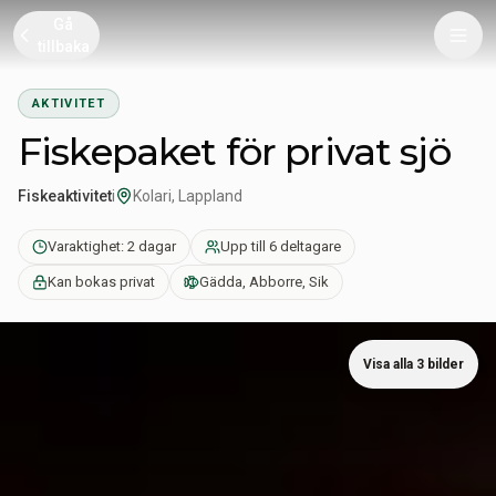
Gå
tillbaka
AKTIVITET
Fiskepaket för privat sjö
Fiskeaktivitet
i
Kolari, Lappland
Varaktighet: 2 dagar
Upp till 6 deltagare
Kan bokas privat
Gädda, Abborre, Sik
Visa alla 3 bilder