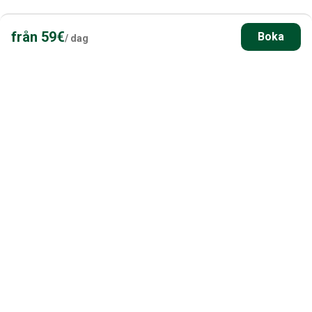
Ta kontakt med oss
från
59
€
Boka
/
dag
Boende i närheten