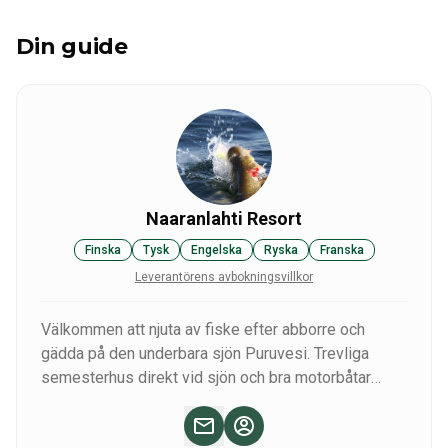
Din guide
Naaranlahti Resort
Finska
Tysk
Engelska
Ryska
Franska
Leverantörens avbokningsvillkor
Välkommen att njuta av fiske efter abborre och
gädda på den underbara sjön Puruvesi. Trevliga
semesterhus direkt vid sjön och bra motorbåtar
tillgängliga för att upptäcka den fantastiska finska
naturen. Missa inte vinterfisket, finska fiskare