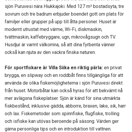
sjön Puruvesi nära Hiukkajoki. Med 127 m² bostadsyta, tre
sovrum och tre badrum erbjuder boendet gott om plats för
familjer eller grupper på upp till åtta personer. Huset är
modernt utrustat med värme, Wi-Fi, diskmaskin,
tvättmaskin, kaffebryggare, ugn, mikrovågsugn och TV.
Husdjur är varmt välkomna, så att dina fyrbenta vänner
också kan njuta av den vackra finska naturen.
För sportfiskare är Villa Siika en riktig pärla
:
en privat
brygga, en slipway och en roddbåt finns tillgängliga för att
använda de olika fiskemöjligheterna i sjön Puruvesi direkt
från huset. Motorbåtar kan också hyras för att bekvämt nå
mer avlägsna fiskeplatser. Sjön är känd för sina utmärkta
fiskbestånd, inklusive gädda, abborre, braxen, lake, sik, harr
och lax. Fiskemetoder som spinnfiske, flugfiske, trolling
och isfiske kan utövas beroende på säsong. Värden ger
gärna personliga tips och en introduktion till vattnen.