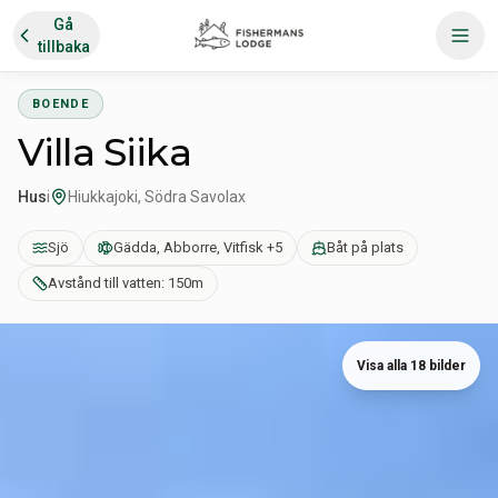
Gå
tillbaka
BOENDE
Villa Siika
Hus
i
Hiukkajoki, Södra Savolax
Sjö
Gädda, Abborre, Vitfisk +5
Båt på plats
Avstånd till vatten: 150m
Visa alla 18 bilder