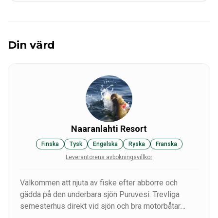
Din värd
Naaranlahti Resort
Finska
Tysk
Engelska
Ryska
Franska
Leverantörens avbokningsvillkor
Välkommen att njuta av fiske efter abborre och
gädda på den underbara sjön Puruvesi. Trevliga
semesterhus direkt vid sjön och bra motorbåtar
tillgängliga för att upptäcka den fantastiska finska