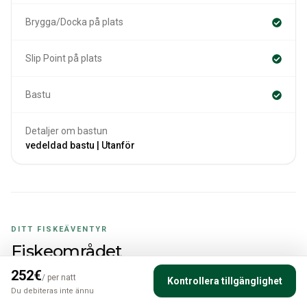
Brygga/Docka på plats
Slip Point på plats
Bastu
Detaljer om bastun
vedeldad bastu | Utanför
DITT FISKEÄVENTYR
Fiskeområdet
252
€
Vattnet, fisket och de viktigaste lokala förhållandena i korthet.
/
per natt
Kontrollera tillgänglighet
Du debiteras inte ännu