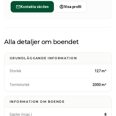
naturen. Missa inte vinterfisket, finska fiskare
Kontakta värden
Visa profil
vandrar till sjön Puruvesi på grund av stora abborrar,
kom och få en av dem!
Alla detaljer om boendet
GRUNDLÄGGANDE INFORMATION
Storlek
127 m²
Tomtstorlek
2000 m²
INFORMATION OM BOENDE
Gäster (max.)
8