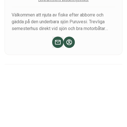
Leverantörens avbokningsvillkor
Välkommen att njuta av fiske efter abborre och
gädda på den underbara sjön Puruvesi. Trevliga
semesterhus direkt vid sjön och bra motorbåtar
tillgängliga för att upptäcka den fantastiska finska
naturen. Missa inte vinterfisket, finska fiskare
vandrar till sjön Puruvesi på grund av stora abborrar,
kom och få en av dem!