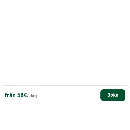
Har du frågor? Kontakta oss!
Våra experter på fiskesemester och Finland hjälper dig
gärna att planera din perfekta fiskesemester i Finland.
Ta kontakt med oss
Boende i närheten
från
58
€
Boka
/
dag