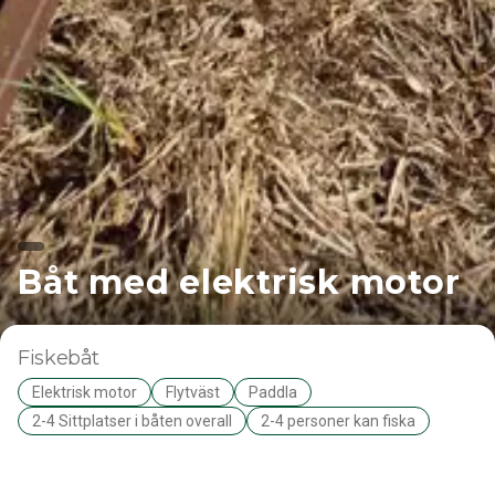
Båt med elektrisk motor
Fiskebåt
Elektrisk motor
Flytväst
Paddla
2-4 Sittplatser i båten overall
2-4 personer kan fiska