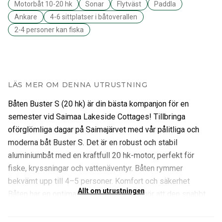
Motorbåt 10-20 hk
Sonar
Flytväst
Paddla
Ankare
4-6 sittplatser i båtoverallen
2-4 personer kan fiska
LÄS MER OM DENNA UTRUSTNING
Båten Buster S (20 hk) är din bästa kompanjon för en
semester vid Saimaa Lakeside Cottages! Tillbringa
oförglömliga dagar på Saimajärvet med vår pålitliga och
moderna båt Buster S. Det är en robust och stabil
aluminiumbåt med en kraftfull 20 hk-motor, perfekt för
fiske, kryssningar och vattenäventyr. Båten rymmer
bekvämt upp till 4–5 personer. Komfort och säkerhet
Allt om utrustningen
Båten har en optimal tyngdpunkt, vilket gör att den snabbt
når nödvändig hastighet och säkerställer stabilitet på
vågorna. Denna modell har också mer utrymme mellan sätet