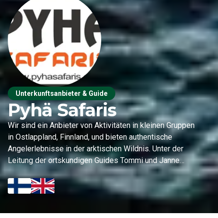
Unterkunftsanbieter & Guide
Pyhä Safaris
Wir sind ein Anbieter von Aktivitäten in kleinen Gruppen
in Ostlappland, Finnland, und bieten authentische
Angelerlebnisse in der arktischen Wildnis. Unter der
Leitung der ortskundigen Guides Tommi und Janne
verbinden unsere Touren Fachwissen, wunderschöne
Natur und eine persönliche Betreuung, um
unvergessliche Momente auf dem Wasser zu
schaffen.