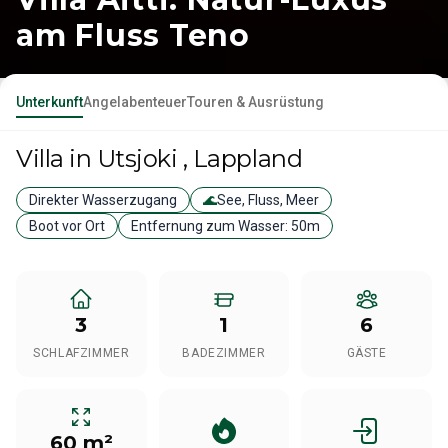
am Fluss Teno
Unterkunft
Angelabenteuer
Touren & Ausrüstung
Villa
in Utsjoki
, Lappland
Direkter Wasserzugang
🌊
See, Fluss, Meer
Boot vor Ort
Entfernung zum Wasser:
50m
3
1
6
SCHLAFZIMMER
BADEZIMMER
GÄSTE
60 m²