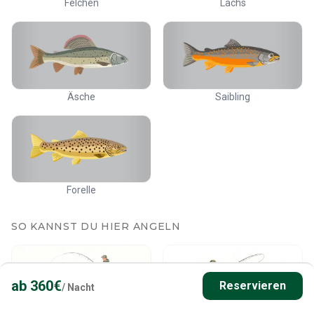
Felchen
Lachs
Äsche
Saibling
Forelle
SO KANNST DU HIER ANGELN
ab
360
€
Reservieren
/
Nacht
Spinnen
Fliegenfischen