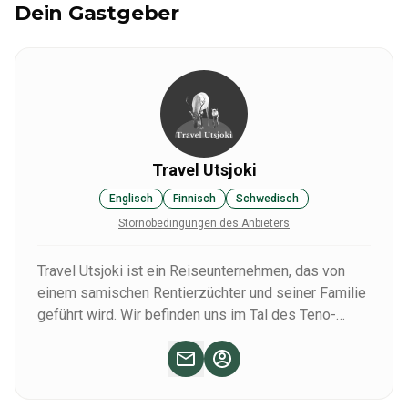
Dein Gastgeber
Travel Utsjoki
Englisch
Finnisch
Schwedisch
Stornobedingungen des Anbieters
Travel Utsjoki ist ein Reiseunternehmen, das von
einem samischen Rentierzüchter und seiner Familie
geführt wird. Wir befinden uns im Tal des Teno-
Flusses, in der nördlichsten Ecke Finnisch-
Lapplands. Wir bieten ganzjährig Touren, Aktivitäten,
Führungen, Transfers und maßgeschneiderte
Urlaubspakete in der Region Utsjoki an.