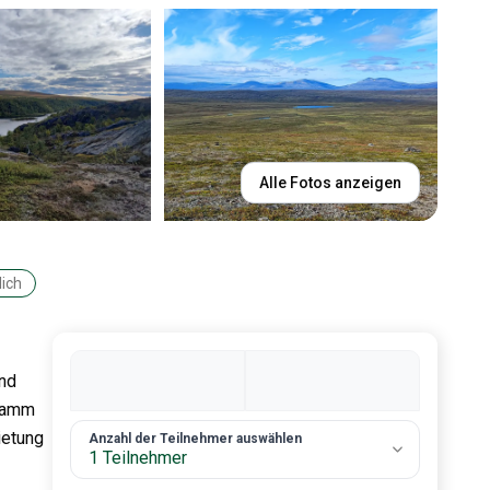
Alle Fotos anzeigen
ich
und
gramm
ietung
2. Anzahl an Gästen
Anzahl der Teilnehmer auswählen
1 Teilnehmer