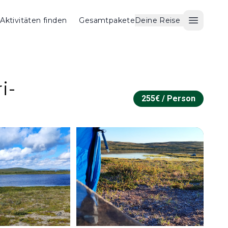
Aktivitäten finden
Gesamtpakete
Deine Reise
Menü ö
i-
255
€ /
Person