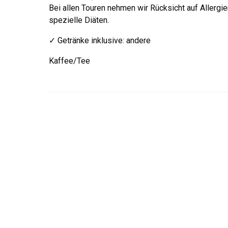
Bei allen Touren nehmen wir Rücksicht auf Allergi
spezielle Diäten.
✓ Getränke inklusive
:
andere
Kaffee/Tee
Hast du Fragen? Kontaktiere uns!
Unsere Angelurlaubs- & Finnland-Experten helfen dir gerne be
perfekten Angelurlaubs in Finnland.