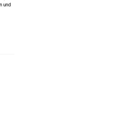
en und
i der Planung deines