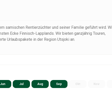
nem samischen Rentierzüchter und seiner Familie geführt wird. Wi
hsten Ecke Finnisch-Lapplands. Wir bieten ganzjährig Touren,
rte Urlaubspakete in der Region Utsjoki an.
Jun
Jul
Aug
Sep
Okt
Nov