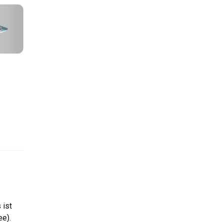
 ist
ee).