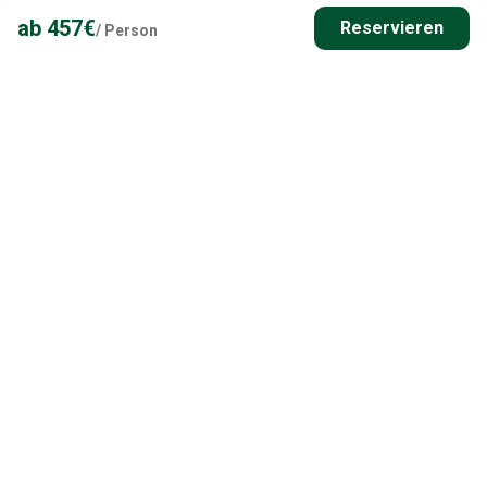
ab
457
€
Reservieren
/
Person
Hast du Fragen? Kontaktiere
uns!
Unsere Angelurlaubs- & Finnland-Experten helfen dir
gerne bei der Planung deines perfekten Angelurlaubs
in Finnland.
Kontakt
Alles, was du sonst noch wissen
musst