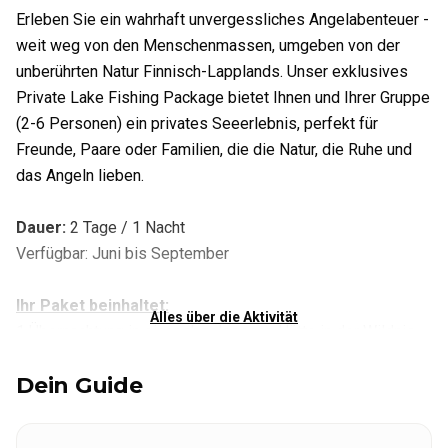
Erleben Sie ein wahrhaft unvergessliches Angelabenteuer -
weit weg von den Menschenmassen, umgeben von der
unberührten Natur Finnisch-Lapplands. Unser exklusives
Private Lake Fishing Package bietet Ihnen und Ihrer Gruppe
(2-6 Personen) ein privates Seeerlebnis, perfekt für
Freunde, Paare oder Familien, die die Natur, die Ruhe und
das Angeln lieben.
Dauer
:
2 Tage / 1 Nacht
Verfügbar: Juni bis September
Ihr Paket beinhaltet:
Alles über die Aktivität
1 Übernachtung in einer abgelegenen Hütte in der Wildnis
- Schlafsäcke und Matten werden gestellt
Dein Guide
Privater Zugang zum Ruderboot mit Angelausrüstung und
gültigem Angelschein