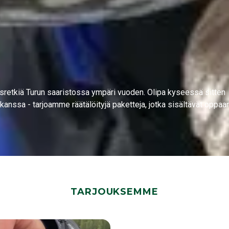
tusretkiä Turun saaristossa ympäri vuoden. Olipa kyseessä sitten
kanssa - tarjoamme räätälöityjä paketteja, jotka sisältävät oppaan
TARJOUKSEMME