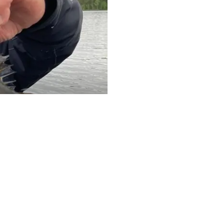
Saaristomerellä -
tumattomia kalastusseikkailuja
öitynä! Yritysretkistä
 matkoja, joihin sisältyy
ruotsiksi ja saksaksi.