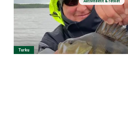
Aktiviteetit & retket
Turku
Unohtumattomat kalastusseikkailut 
kalastuspartiolla Fishing Patrolilla
Mukautetut kalastusmatkat Fishing Patrolin kanssa Koe unoh
henkeäsalpaavalla Saaristomerellä - toiveidesi mukaan räätäl
romanttisiin paketteihin, Fishing Patrol tarjoaa ympärivuotisia
valinnainen majoitus, sauna ja ateriat. Saatavilla englanniksi, 