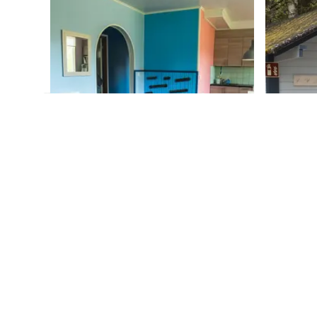
Previous slide
KOLARI
Huoneisto (olohuone, 2
KOLARI
makuuhuonetta, wc,
Kalas
suihku, tv ja keittiö).
henge