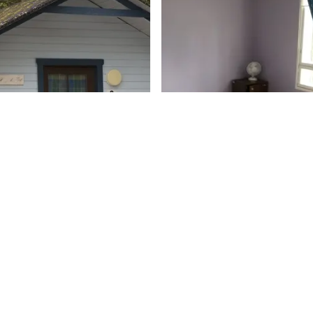
KOLARI
tajan mökki 4
Myrrysmies - Huon
lle
hengelle