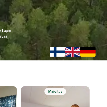
e Lapin
tävää
Majoitus