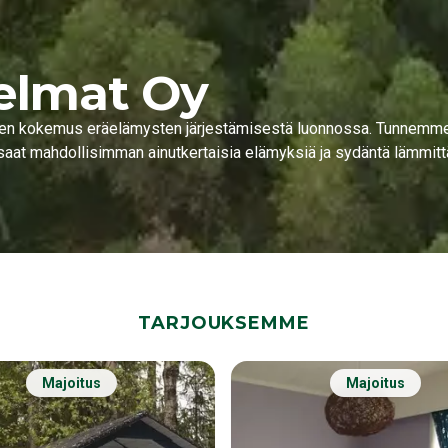
elmat Oy
lven kokemus eräelämysten järjestämisestä luonnossa. Tunnemm
saat mahdollisimman ainutkertaisia elämyksiä ja sydäntä lämmit
TARJOUKSEMME
Majoitus
Majoitus